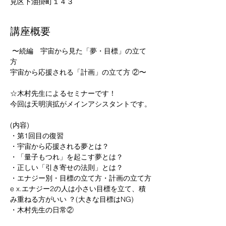
見区下油掛町１４３
講座概要
 〜続編　宇宙から見た「夢・目標」の立て
方

宇宙から応援される「計画」の立て方 ②〜

☆木村先生によるセミナーです！

今回は天明演拡がメインアシスタントです。

(内容)

・第1回目の復習

・宇宙から応援される夢とは？

・「量子もつれ」を起こす夢とは？

・正しい「引き寄せの法則」とは？

・エナジー別・目標の立て方・計画の立て方

e x.エナジー2の人は小さい目標を立て、積
み重ねる方がいい ？(大きな目標はNG)

・木村先生の日常②
