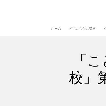
ホーム
どこにもない講座
「こ
校」