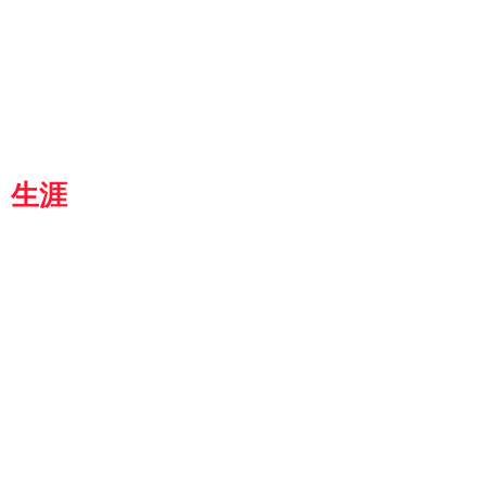
『京都生涯学習カレッジ』
士専用
都
生涯
学習カレッジ
8364
京都市伏見区 竜馬通り中央