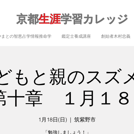
京都
生涯
学習カレッジ
やまとの智恵占学情報推命学
鑑定士養成講座
創始者木村忠義
どもと親のスズ
第十章 １月１８日
1月18日(日)
  |  
筑紫野市
「勉強しましょう！」