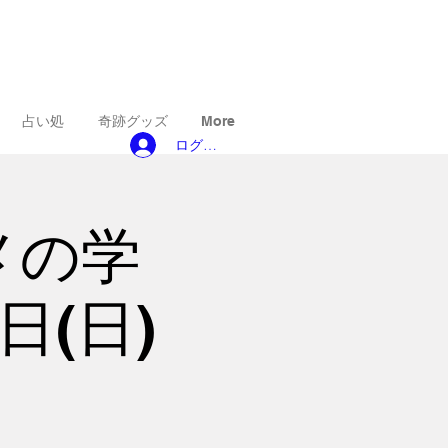
占い処
奇跡グッズ
More
ログイン
メの学
(日)