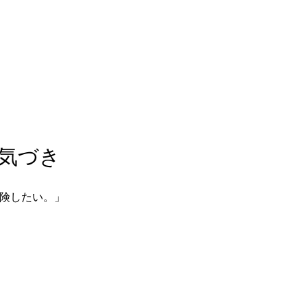
気づき  
したい。」  