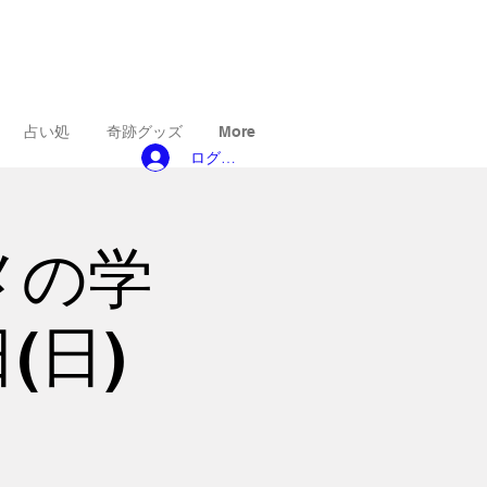
占い処
奇跡グッズ
More
ログイン
メの学
(日)