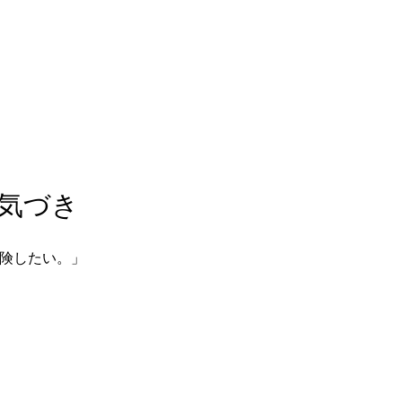
気づき  
したい。」  