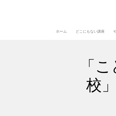
ホーム
どこにもない講座
「こ
校」