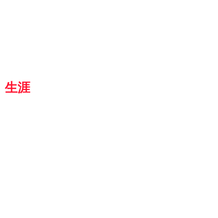
『京都生涯学習カレッジ』
士専用
都
生涯
学習カレッジ
8364
京都市伏見区 竜馬通り中央