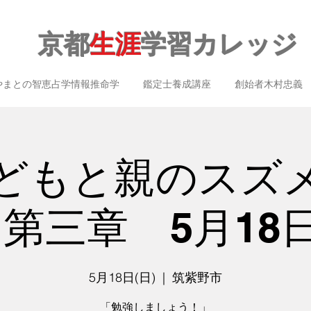
京都
生涯
学習カレッジ
やまとの智恵占学情報推命学
鑑定士養成講座
創始者木村忠義
どもと親のスズ
第三章 5月18日
5月18日(日)
  |  
筑紫野市
「勉強しましょう！」