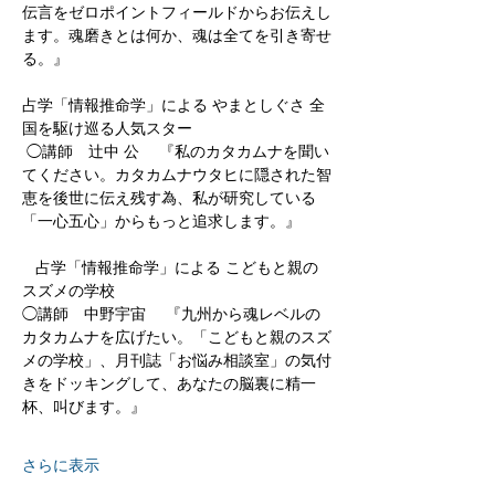
伝言をゼロポイントフィールドからお伝えし
ます。魂磨きとは何か、魂は全てを引き寄せ
る。』  
占学「情報推命学」による やまとしぐさ 全
国を駆け巡る人気スター
 ◯講師　辻中 公 　『私のカタカムナを聞い
てください。カタカムナウタヒに隠された智
恵を後世に伝え残す為、私が研究している
「一心五心」からもっと追求します。』      
   占学「情報推命学」による こどもと親の
スズメの学校 
◯講師　中野宇宙 　『九州から魂レベルの
カタカムナを広げたい。「こどもと親のスズ
メの学校」、月刊誌「お悩み相談室」の気付
きをドッキングして、あなたの脳裏に精一
杯、叫びます。』
さらに表示