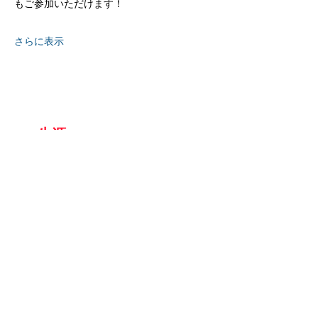
もご参加いただけます！
さらに表示
京都
生涯
学習カレッジ
〒612-8364
京都府京都市伏見区 竜馬通り中央
​京都生涯学習カレッジ
075-604-4159
:TEL
075-604-4191
:FAX