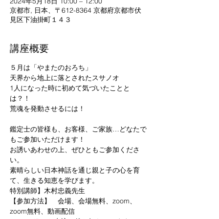
2024年5月18日 10:00 – 12:00
京都市, 日本、〒612-8364 京都府京都市伏
見区下油掛町１４３
講座概要
５月は「やまたのおろち」
天界から地上に落とされたスサノオ

1人になった時に初めて気づいたことと
は？！

荒魂を発動させるには！

鑑定士の皆様も、お客様、ご家族…どなたで
もご参加いただけます！

お誘いあわせの上、ぜひともご参加くださ
い。
素晴らしい日本神話を通じ親と子の心を育
て、生きる知恵を学びます。
特別講師】木村忠義先生
【参加方法】　会場、会場無料、zoom、
zoom無料、動画配信