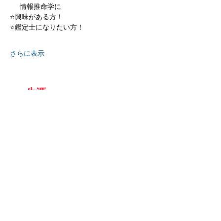
     情報推命学に 
⭐興味がある方！ 
⭐鑑定士になりたい方！ 
さらに表示
京都
生涯
学習カレッジ
〒612-8364
京都府京都市伏見区 竜馬通り中央
​京都生涯学習カレッジ
075-604-4159
:TEL
075-604-4191
:FAX