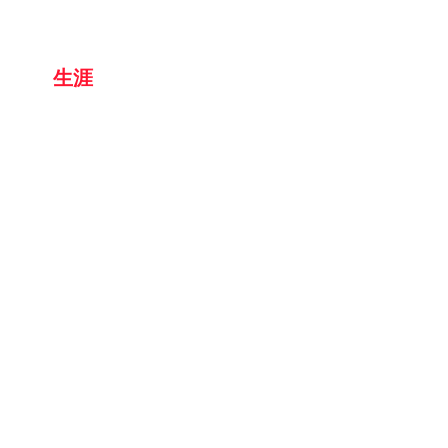
京都
生涯
学習カレッジ
〒612-8364
京都府京都市伏見区 竜馬通り中央
​京都生涯学習カレッジ
075-604-4159
:TEL
075-604-4191
:FAX
© やまとの智恵 京都生涯学習カレッジ ニュークリアス