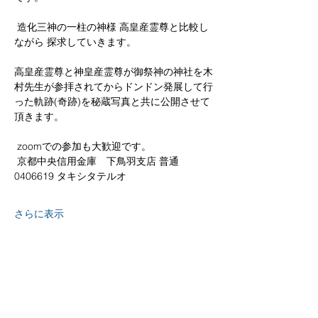
 造化三神の一柱の神様 高皇産霊尊と比較し
ながら 探求していきます。  
高皇産霊尊と神皇産霊尊が御祭神の神社を木
村先生が参拝されてからドンドン発展して行
った軌跡(奇跡)を秘蔵写真と共に公開させて
頂きます。
 zoomでの参加も大歓迎です。
 京都中央信用金庫　下鳥羽支店 普通
0406619 タキシタテルオ
さらに表示
京都
生涯
学習カレッジ