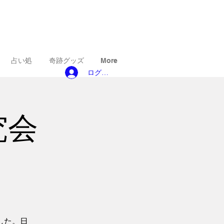
占い処
奇跡グッズ
More
ログイン
研究会
した。日