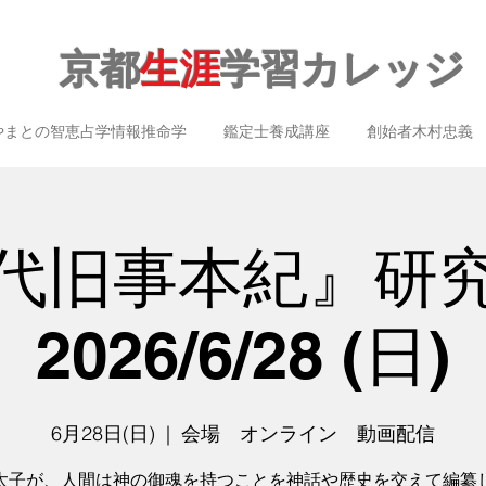
京都
生涯
学習カレッジ
やまとの智恵占学情報推命学
鑑定士養成講座
創始者木村忠義
代旧事本紀』
2026/6/28 (日)
6月28日(日)
  |  
会場 オンライン 動画配信
太子が、人間は神の御魂を持つことを神話や歴史を交えて編纂