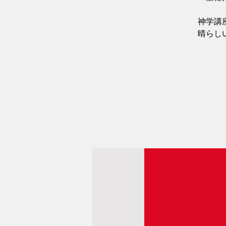
神学講
晴らし