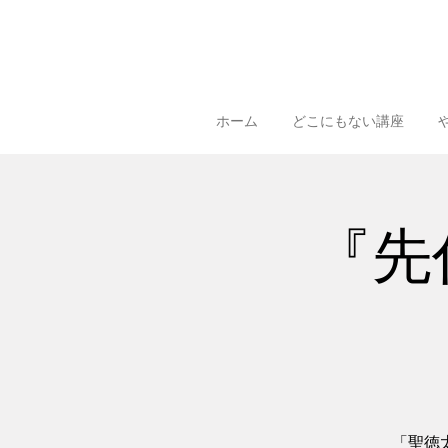
ホーム
どこにもない講座
『先
「聖徳