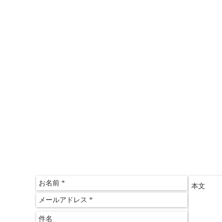
＞情報推命学「おもしろ講座」
＞三木文佑のやさしい経済教室
＞山田ゆみこのおしゃれサロン
〒612-
京都府
​京都
075-60
075-60