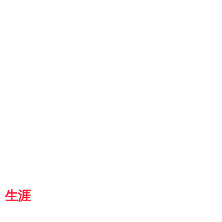
ut
g
p
『京都生涯学習カレッジ』
士専用
都
生涯
学習カレッジ