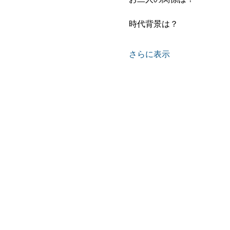
時代背景は？ 
さらに表示
Home
木村忠義
鑑定処一覧
＞京都・伏見・納屋町本部
＞京都・伏見・御香宮神社前
＞京都・四条烏丸 占いサロン
＞京都・東山三条 竹取占い物語
＞京都・山科 竹水庵
＞大阪・あべの・安倍晴明神社
＞福岡 九州支部