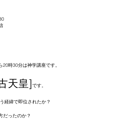
30
信
から20時30分は神学講座です。
古天皇]
です。
いう経緯で即位されたか？
方だったのか？ 