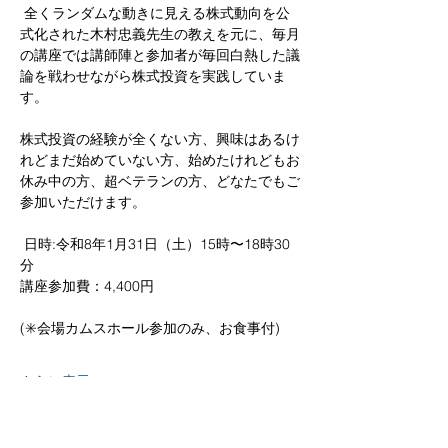
 全くランダムな動きに見える株式動向を公
式化された木村忠義先生の教えを元に、毎月
の講座では講師陣と参加者が毎回白熱した議
論を戦わせながら株式投資を実践していま
す。  
株式投資の経験が全くない方、興味はあるけ
れどまだ始めていない方、始めたけれどもお
休み中の方、超ベテランの方、どなたでもご
参加いただけます。
 日時:令和8年1月31日（土）15時〜18時30
分  
講座参加費：4,400円 
(✳️会場カムスホール参加のみ、お食事付) 
さらに表示