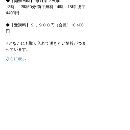
◆【開催日時】 毎月第２火曜
13時～13時50分:前半無料 14時～15時 後半 
4400円  
◆【受講料】９，９００円（会員）10,400
円
⭐どなたにも取り入れて頂きたい情報がつま
っています。
さらに表示
京都
生涯
学習カレッジ