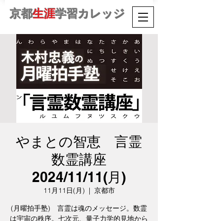
京都
生涯
学習カレッジ
やまとの智恵 言霊
数霊講座
2024/11/11(月)
11月11日(月)
  |  
京都市
(月曜拍手塾) 言霊は魂のメッセージ。数霊
は宇宙の秩序。七次元、量子力学的見地から