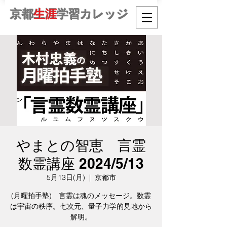
京都
生涯
学習カレッジ
やまとの智恵 言霊
数霊講座 2024/5/13
5月13日(月)
  |  
京都市
(月曜拍手塾) 言霊は魂のメッセージ。数霊
は宇宙の秩序。七次元、量子力学的見地から
解明。