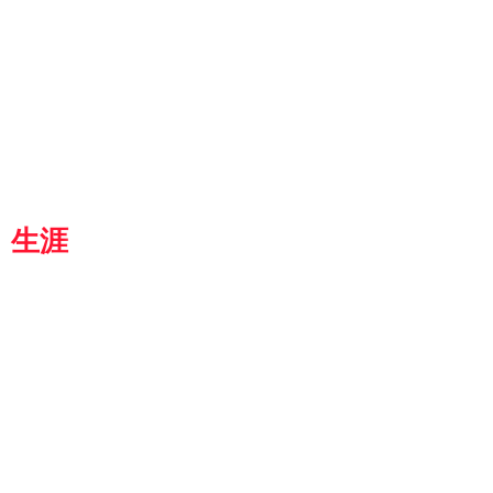
g
p
『京都生涯学習カレッジ』
士専用
都
生涯
学習カレッジ