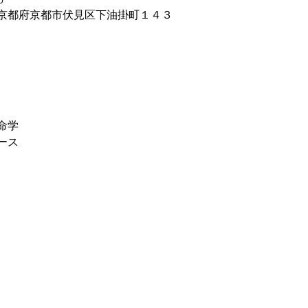
364 京都府京都市伏見区下油掛町１４３
命学
ース
　