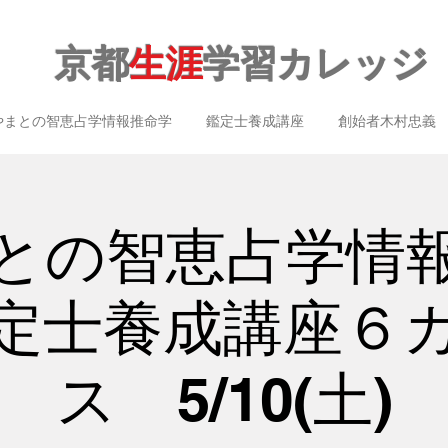
京都
生涯
学習カレッジ
やまとの智恵占学情報推命学
鑑定士養成講座
創始者木村忠義
との智恵占学情
定士養成講座６
ス 5/10(土)