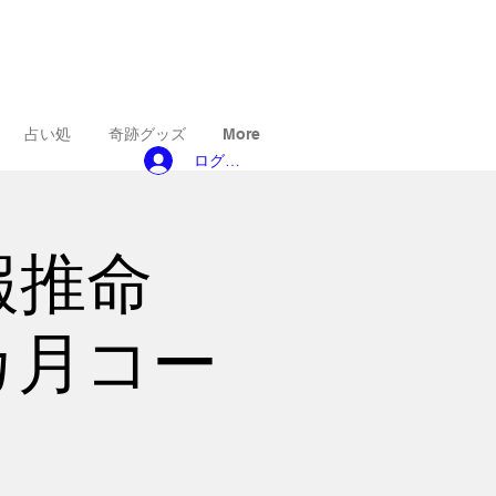
占い処
奇跡グッズ
More
ログイン
報推命
カ月コー