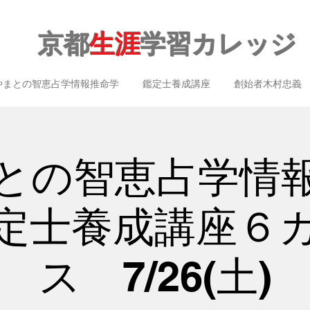
京都
生涯
学習カレッジ
やまとの智恵占学情報推命学
鑑定士養成講座
創始者木村忠義
との智恵占学情
定士養成講座６
ス 7/26(土)