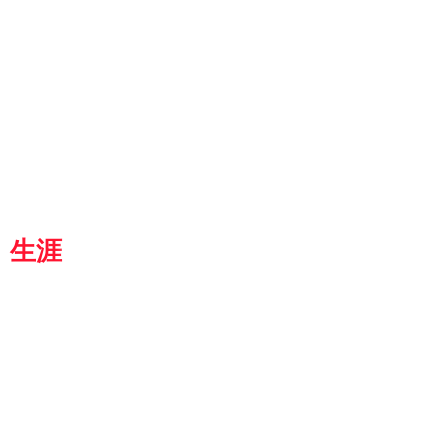
ut
g
p
『京都生涯学習カレッジ』
士専用
都
生涯
学習カレッジ