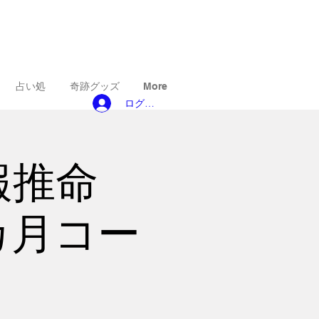
占い処
奇跡グッズ
More
ログイン
報推命
カ月コー