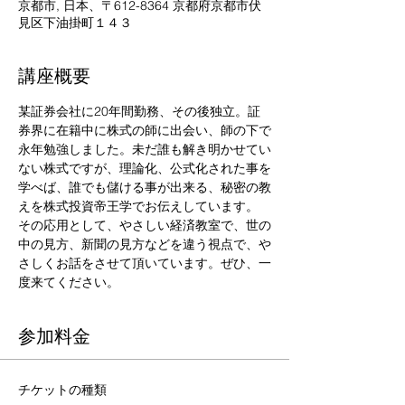
京都市, 日本、〒612-8364 京都府京都市伏
見区下油掛町１４３
講座概要
某証券会社に20年間勤務、その後独立。証
券界に在籍中に株式の師に出会い、師の下で
永年勉強しました。未だ誰も解き明かせてい
ない株式ですが、理論化、公式化された事を
学べば、誰でも儲ける事が出来る、秘密の教
えを株式投資帝王学でお伝えしています。 

その応用として、やさしい経済教室で、世の
中の見方、新聞の見方などを違う視点で、や
さしくお話をさせて頂いています。ぜひ、一
度来てください。
参加料金
チケットの種類