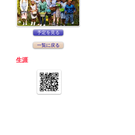
予定を見る
一覧に戻る
京都
生涯
学習カレッジ
〒612-8364
京都府京都市伏見区 竜馬通り中央
​京都生涯学習カレッジ
075-604-4159
:TEL