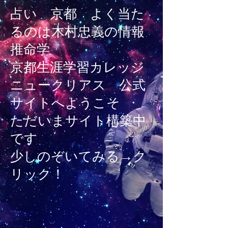
占い 京都 よく当た
るのは木村忠義の情報
推命学
京都生涯学習カレッジ
ニュークリアス 公式
サイトへようこそ
ただいまサイト構築中
です
​少しのぞいてみる→
ク
リック！