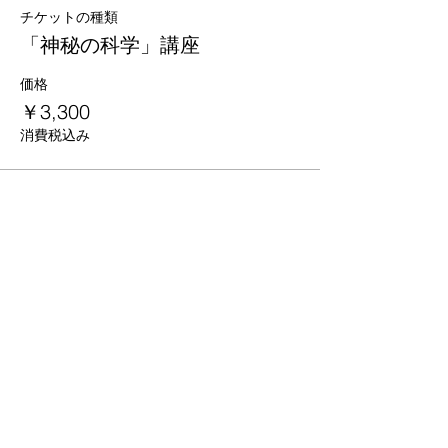
チケットの種類
「神秘の科学」講座
価格
￥3,300
消費税込み
京都
生涯
学習カレッジ
〒612-8364
京都府京都市伏見区 竜馬通り中央