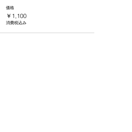
価格
￥1,100
消費税込み
京都
生涯
学習カレッジ
〒612-8364
京都府京都市伏見区 竜馬通り中央
​京都生涯学習カレッジ