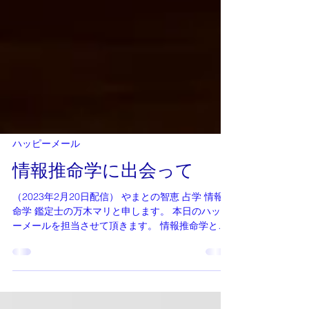
ハッピーメール
情報推命学に出会って
（2023年2月20日配信） やまとの智恵 占学 情報推
命学 鑑定士の万木マリと申します。 本日のハッピ
ーメールを担当させて頂きます。 情報推命学と出
合って２０年以上になります。 最初は鑑定士にな
るなんて考えもしませんでしたが、学んでいくう
ちに、今までの人生でどんなに考えて...