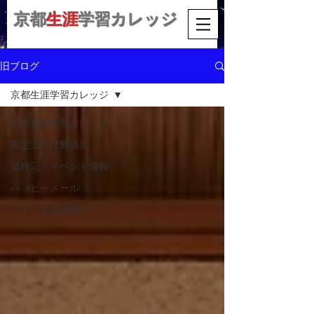
京都
生涯
学習カレッジ
旧ブログ
京都生涯学習カレッジ
京都生涯学習カレッジ
鑑定士向け勉強会
歳時記・イベント情報
ハッピーメール
スポット講座案内