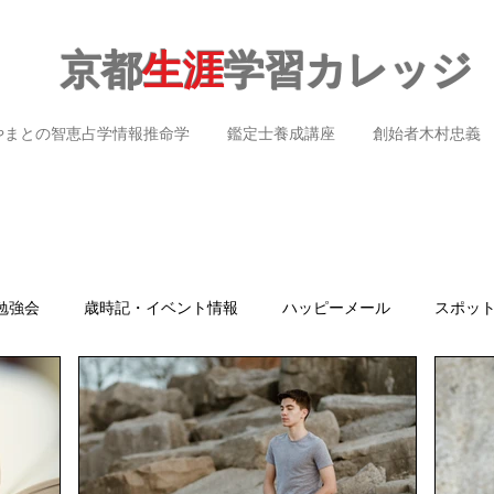
京都
生涯
学習カレッジ
やまとの智恵占学情報推命学
鑑定士養成講座
創始者木村忠義
勉強会
歳時記・イベント情報
ハッピーメール
スポッ