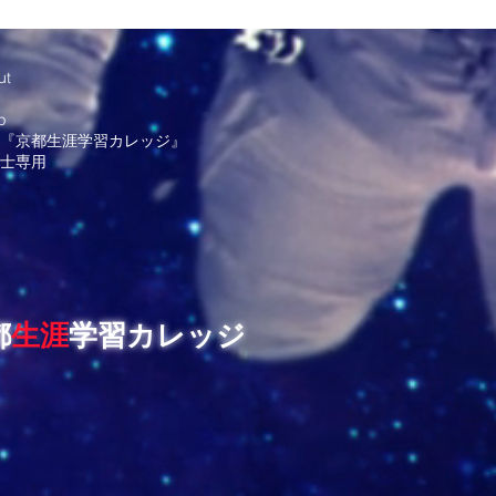
ut
g
p
『京都生涯学習カレッジ』
士専用
都
生涯
学習カレッジ