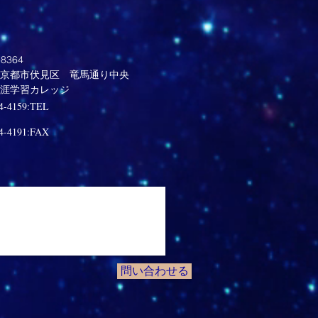
8364
京都市伏見区 竜馬通り中央
生涯学習カレッジ
4-4159:TEL
4-4191:FAX
問い合わせる