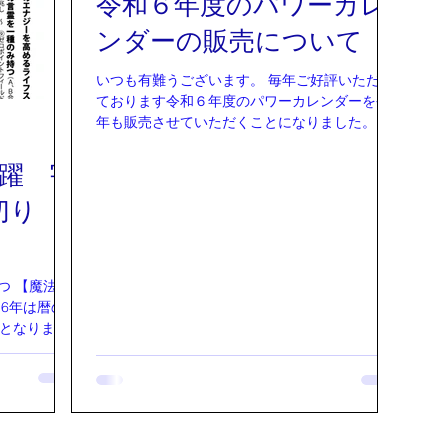
令和６年度のパワーカレ
ンダーの販売について
いつも有難うございます。 毎年ご好評いただい
ております令和６年度のパワーカレンダーを今
年も販売させていただくことになりました。 こ
のカレンダーは、 木村忠義先生に氣を入れてい
ただいた有り難いパワー入りのカレンダーにな
飛躍 宇
ります。...
切り
つ 【魔法の
6年は暦の
らとなりま
てくれる
ました。 今
勢揃いで