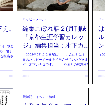
ハッピーメール
ハッ
答え。
編集こぼれ話２(月刊誌
は
『京都生涯学習カレッ
ル
ジ』編集担当：木下カナ
ン
やまと
士の 陽子
コ)
（2023年2月２２日配信） こんにちは！ 本
（2
日のハッピーメールを担当させていただきま
す 木下カナコです。 やまとの智恵占学情
..
報推命学鑑定士、そして月刊誌『京都生涯学習
カレッジ』の編集担当させていただいておりま
す。 ...
歳時記・イベント情報