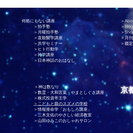
何処にもない講座
＞Abo
＞拍手塾
＞Blo
＞月曜拍手塾
＞Sho
＞直観醫学講座
＞月刊
＞共学セミナー
＞
鑑定
＞ヒト行動学
＞神学講座
＞日本神話のおはなし
＞神は数なり
京
＞数霊・大和言葉・やまとしぐさ講座
＞株式投資帝王学
＞こどもと親のスズメの学校
＞情報推命学「おもしろ講座」
＞三木文佑のやさしい経済教室
＞山田ゆみこのおしゃれサロン