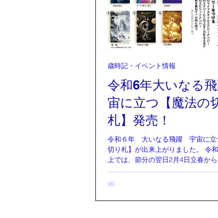
歳時記・イベント情報
令和6年大いなる
宙に立つ【魔法の
札】発売！
令和６年 大いなる飛躍 宇宙に立
切り札】が出来上がりました。 令和
上では、節分の翌日2月4日立春か
す。 その1年間を応援、サポートし
【魔法の切り札】ができあがってき
回も、とてもパワーのあるカードが
す！！。...