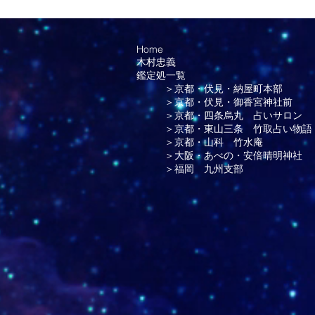
Home
木村忠義
鑑定処一覧
＞京都・伏見・納屋町本部
＞京都・伏見・御香宮神社前
＞京都・四条烏丸 占いサロン
＞京都・東山三条 竹取占い物語
＞京都・山科 竹水庵
＞大阪・あべの・安倍晴明神社
＞福岡 九州支部