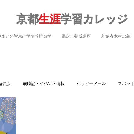
京都
生涯
学習カレッジ
やまとの智恵占学情報推命学
鑑定士養成講座
創始者木村忠義
勉強会
歳時記・イベント情報
ハッピーメール
スポッ