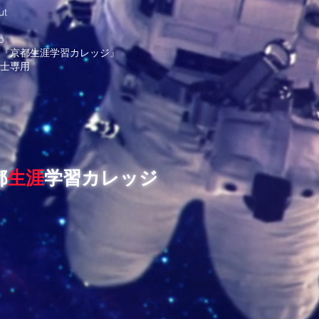
ut
g
p
『京都生涯学習カレッジ』
士専用
都
生涯
学習カレッジ