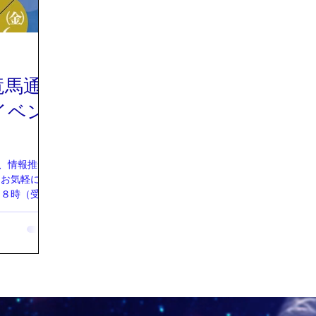
竜馬通
イベン
、情報推命
 お気軽にお
ら８時（受
場 ：京都生
都伏見竜馬通