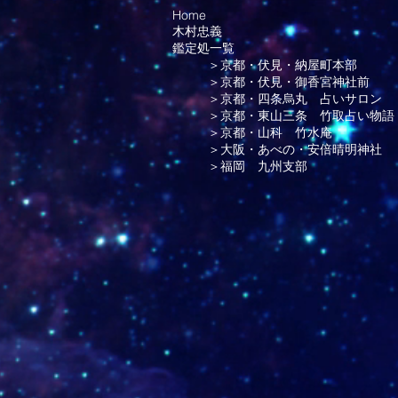
Home
木村忠義
鑑定処一覧
＞京都・伏見・納屋町本部
＞京都・伏見・御香宮神社前
＞京都・四条烏丸 占いサロン
＞京都・東山三条 竹取占い物語
＞京都・山科 竹水庵
＞大阪・あべの・安倍晴明神社
＞福岡 九州支部