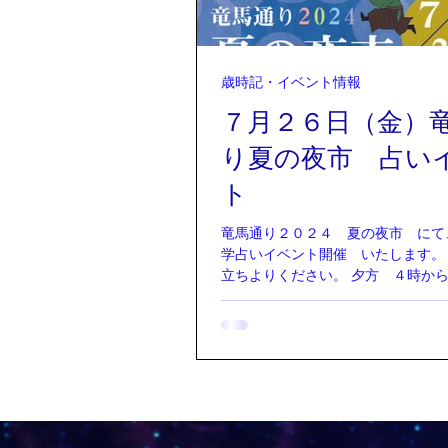
歳時記・イベント情報
７月２６日（金）
り夏の夜市 占い
ト
竜馬通り２０２４ 夏の夜市 にて
学占いイベント開催 いたします。
立ちよりください。 夕方 ４時か
付） １０分 半額の５００円！ 会
涯学習カレッジ カムスホール 京
り中央