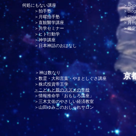
何処にもない講座
＞Abo
＞拍手塾
＞Blo
＞月曜拍手塾
＞Sho
＞直観醫学講座
＞月刊
＞共学セミナー
＞
鑑定
＞ヒト行動学
＞神学講座
＞日本神話のおはなし
＞神は数なり
京
＞数霊・大和言葉・やまとしぐさ講座
＞株式投資帝王学
＞こどもと親のスズメの学校
＞情報推命学「おもしろ講座」
＞三木文佑のやさしい経済教室
＞山田ゆみこのおしゃれサロン