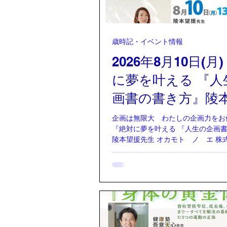
歳時記・イベント情報
2026年8月10日(月
に夢を叶える 『人
画書の書き方』陵
先生
企画は無限大 わたしの企画力をお
『絶対に夢を叶える 『人生の企画
陵本望援先生 オカモト ノ エ 株式
holding company 代表取締役 Ones P
主宰 アパレル、空間プロデュース
ュニティ運営、メディア発信など、
る分野を横断しながら、「人生は設
（Life can be designed.）」
韓国ファッションブランドWE11DO
のプロデュースをはじめ、モロッコ
ラグを扱う「OnesHOME DECO