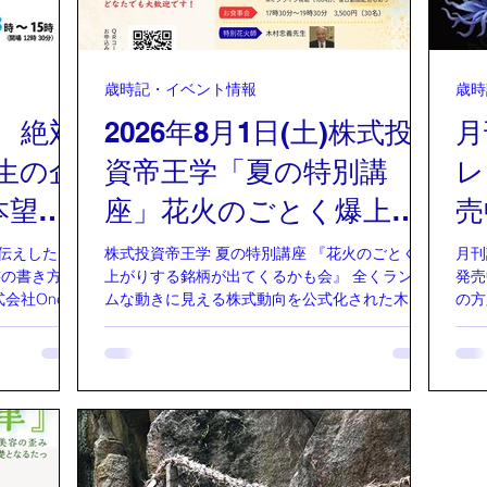
歳時記・イベント情報
歳時
) 絶対
2026年8月1日(土)株式投
月
生の企
資帝王学「夏の特別講
レ
本望援
座」花火のごとく爆上が
売
りする銘柄が出てくるか
伝えしたい
株式投資帝王学 夏の特別講座 『花火のごとく爆
月刊
書の書き方』
上がりする銘柄が出てくるかも会』 全くランダ
発売
も会
会社Ones
ムな動きに見える株式動向を公式化された木村
の方
hilosophia
忠義先生の教えを元に、毎月の講座では講師陣
法の
、教育、コミ
と参加者が毎回白熱した議論を戦わせながら株
ナジ
多岐にわた
式投資を実践しています。夏の特別講座ではど
だっ
計できる
んな銘柄が飛び出すのか ！乞うご期待くださ
は 
をテーマに活動。
い！ ・株式投資の経験が全くない方 ・
ひこ
NE日本展開
興味はあるけれどまだ初めていない方 ・始めた
深く
の伝統工芸
けれどもお休み中の方 ・超ベテランの方 どなた
お話
」、オンライン
でも大歓迎です。 ▼令和８年８月１日(土) ▼１
教え