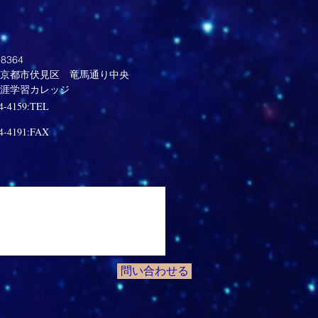
8364
京都市伏見区 竜馬通り中央
生涯学習カレッジ
4-4159:TEL
4-4191:FAX
問い合わせる