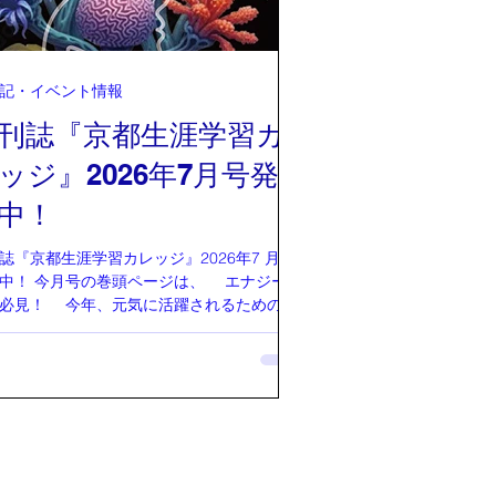
記・イベント情報
刊誌『京都生涯学習カ
ッジ』2026年7月号発
中！
誌『京都生涯学習カレッジ』2026年7 月号
中！ 今月号の巻頭ページは、 エナジー３
必見！ 今年、元気に活躍されるための魔
切り札を提案されています。 6月号のエ
ー４の方から、とても身に覚えがある内容
たようです。 『先代旧事本紀大成経』で
「大甘美葦芽彦舅尊」おおうましあしかび
じのみこと 再びです。 木村先生が ここを
認識していただきたいということで、再度
いただいています。 死ぬまで生きることを
ている『プラダを着た悪魔２』について 木