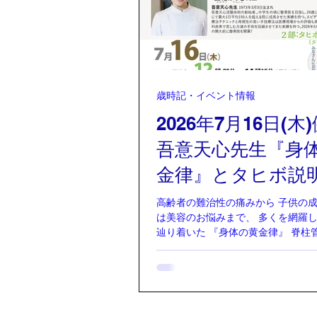
コミュニティ「Club Ones」、学
「OnesPhilosophia」、YouTube「O
Program」などを展開。 近年は、
ける人間性」「自然との共生」「空
「人・言葉・環境が人生に与える影
テーマに、講演・対談・コミュニテ
歳時記・イベント情報
っている。また、自身も事業経営や
沈みを経験する中で、“理想論”では
2026年7月16日(木
どう生きるか」を重視。単なる成功
吾意天心先生『身
金律』とタヒボ説
高齢者の難治性の痛みから 子供の成
は美容のお悩みまで、 多くを網羅し
辿り着いた 『身体の黄金律』 脊柱
長痛、美容の歪みまで… すべてを
なるたった3つの運動の正体 健康塾
先生 あ い てん
1973年3月3日生まれ 吾意天心流
者.。中学生の頃に整骨医を目指し、