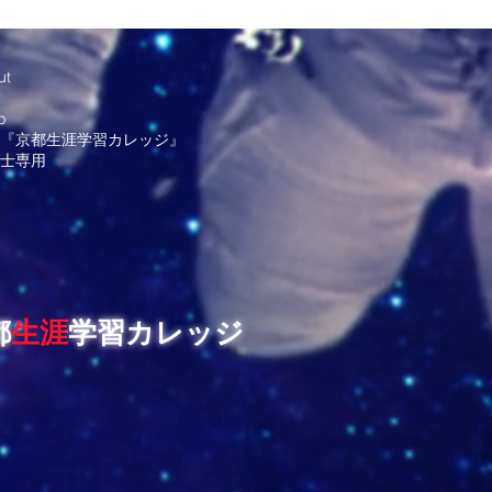
ut
g
p
『京都生涯学習カレッジ』
士専用
都
生涯
学習カレッジ