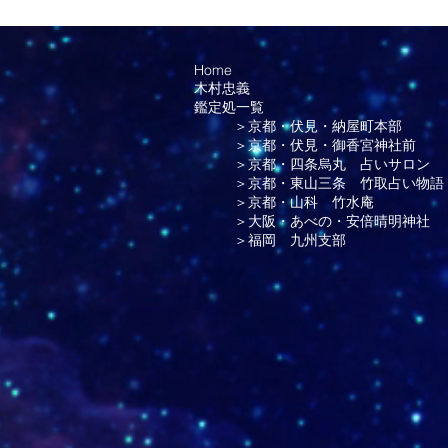
開業。枚方市にて最大1日平均150
に成長させた実績を持つ。エビデン
理学療法テクニックと再現性の高い
医療現場からの評価も高く、数々の
Home
木村忠義
患で苦しむ方達の手術を回避させて
鑑定処一覧
持つ。2026年5月 新たに吹田市
＞京都・伏見・納屋町本部
骨院を開業！ 以前も吾意天心流の講
＞京都・伏見・御香宮神社前
でした。 もう一度と思っていました
＞京都・四条烏丸 占いサロン
でいるタヒボ茶の効力を みなさん
＞京都・東山三条 竹取占い物語
たい （木村忠義） ズームで繋がっ
＞京都・山科 竹水庵
命学」創始者 木村忠義先生、「吾
＞大阪・あべの・安倍晴明神社
いてんしんりゅう)」創始者 吾意天
＞福岡 九州支部
てんしん)先生、スタッフ中野宇宙
こ、緒方かおりの五人で激