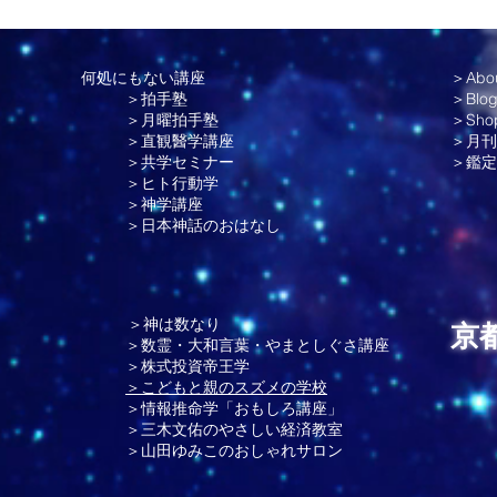
人を超える院
どなどの場面で大活躍のアメノウズメ様です。
スに基づく
「０との出会い」シリーズは、長年木村先生が
手技療法は
疑問に思われていた 倭姫宮での出来事。それ
整形外科疾
が、今年のご参拝で明らかになりました！ 木村
何処にもない講座
＞Abo
＞拍手塾
＞Blo
きた実績を
忠義先生の「株式投資のススメ」 それでも平
＞月曜拍手塾
＞Sho
の関大前に整
和になる。 株式投資帝王学スタッフのページ。
＞直観醫学講座
＞月刊
演は 大好評
「直観毉学」のページは、新しく始まったKEN
＞共学セミナー
＞
鑑定
。 長年飲ん
シリーズでは第６チャクラ 見えているけど見
＞ヒト行動学
にお知らせし
えない世界。 「やまとしぐさ」では、半年で運
＞神学講座
て、「情報推
命は変えられる。6月は再設計の月。 6月はちょ
＞日本神話のおはなし
意天心流(あ
うど陰と陽の分岐点。夏越の祓もあります。こ
心(わがのい
こを上手に使う方法は必読。 お悩み相談は、家
、木村さち
族、親戚の相続問題です。 そして、情報推命学
では2026年６月の各エナジーの運勢
＞神は数なり
京
＞数霊・大和言葉・やまとしぐさ講座
＞株式投資帝王学
＞こどもと親のスズメの学校
＞情報推命学「おもしろ講座」
＞三木文佑のやさしい経済教室
＞山田ゆみこのおしゃれサロン