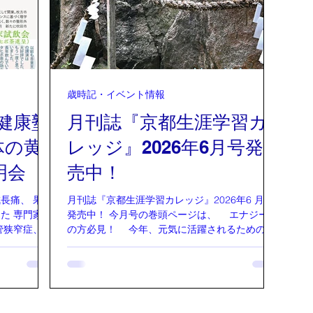
びの場
５時～１７時（開場１４時３０分） ▼ 参加
村先
nes TV
費 5500円会場（50名） オンライン（100名）
響か
「AI時代にお
後日動画配信もあり ▼17時30分～19時30分
と書
間と意識」
お食事会（３０名） お食事代：3500円 場
「サ
響」などを
所：カムスホール ▼特別花火師 木村忠義先生
に、
ィ活動を行
▼花火師 三木文佑 藤本豊 木曽まさふみ
しよ
歳時記・イベント情報
人生の浮き
山本泰恵 中村和子（アシスタント）
ト様
なく「現実を
◆ お問合せ お申込み 三木文佑
は、
)健康塾
月刊誌『京都生涯学習カ
090＊5154＊0515 藤本豊 090＊2380
で神
体の黄
レッジ』2026年6月号発
＊4395 木曽まさふみ090＊204
みこ
生の
明会
売中！
る
長痛、 果て
月刊誌『京都生涯学習カレッジ』2026年6 月号
た 専門家が
発売中！ 今月号の巻頭ページは、 エナジー4
管狭窄症、成
の方必見！ 今年、元気に活躍されるための魔
解決の基礎と
法の切り札を提案されています。 『先代旧事本
 吾意天心
紀大成経』では 「瀬織津姫様」について、、
しん
貴重な記載部分から、木村先生が紐解いてくだ
整体術の創始
さっています。 「こどもと大人の神話」は「ア
26歳にして
メノウズメ」について 岩戸開き、天孫降臨な