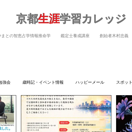
京都
生涯
学習カレッジ
やまとの智恵占学情報推命学
鑑定士養成講座
創始者木村忠義
勉強会
歳時記・イベント情報
ハッピーメール
スポッ