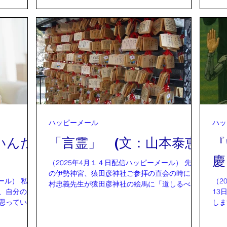
を熱く楽し
通り短期間で、ロシアのプーチン大統領に即時
19
なくテレビ
停戦を掲げていたが、（真の内容を知る。）そ
た。
ました。 Ｎ
の前には、テレビ中継の最中、ウクライナ大統
く口
されていま
領ゼレンスキーとの前代未聞の口論になり、醜
の頃
所の映像が大
態を演じた。本当はゼレンスキーが、戦争の犯
て、
りました。
人の一人であることが分かっていたからだ。
今に
感情を表現
まずヨーロッパ勢（アメリカからいつも戦争の
がら
刑者に、刑
援軍を当たり前としていた）が、今後の対策を
者の
前は暴力や態
トランプ就任前から検討していたが、ロシアと
番気
の子は一体
ウクライナの一時停戦が上手くいかず、もうア
いん
感情なのか
メリカは力にならないと見切った。 予定通り
しく
ーが半笑い
ハッピーメール
ハッ
だったので、友好国であろうが、容赦なく関税
らも
場面が切り変
のドラスティックな引き上げを発表した。 あ
とそ
いんだ
「言霊」 (文：山本泰恵)
『
まりにも過激であったので、アメリカはもう世
ので
慶
界には力にならない。 トランプを軽視するよ
しま
（2025年4月１４日配信ハッピーメール） 先日
うに、これでもか、これでもかとマスコミが流
知表
の伊勢神宮、猿田彦神社ご参拝の直会の時に 木
した。トランプ
） 私は
（2
村忠義先生が猿田彦神社の絵馬に「道しるべの
、自分の好
13
言霊」を書いて下さり それを、木村忠義先生自
思っていま
しま
らくじを引いて下さり当たった人にプレゼント
イン
されました。 絵馬は11個あり、「道しるべの言
るこ
霊」が素晴らしいのはもちろん、くじに当たっ