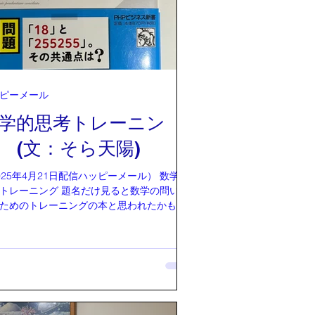
は出てこない神様。天祖(アマツミオヤ)様と
神様が先代旧事本紀大成経の中には出て来
天祖という神様は、姿もないし
ないし、気配もない、でも確かに存在して
神様。全てのモノ・物質。地球も太陽も光
も含めて、力を才能を譲り渡しました。力
ピーメール
された存在というところから書かれていま
ゆる漢
学的思考トレーニン
表現できます。その漢字で表現してた時に
 (文：そら天陽)
出てこられる神様は、天祖の神様です。そ
様から、たましい
025年4月21日配信ハッピーメール） 数学的
ニング 題名だけ見ると数学の問いを
ためのトレーニングの本と思われたかもし
せん（私は最初そう思ってました）が、正
求めるものではありませんでした。 この本
ると、数学的思考とは、世の中の問いに対
定義を作るところから始まります。 それは
とも言えるのかもしれません。 三角形と
持つ3
線で構成されたもの、と定義しました。 し