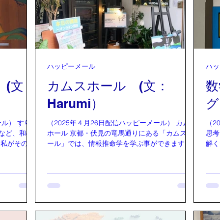
どん花開き
ばっかりとか）有名なのが911のアメリカ同時多
中に
ように映え
発テロの時に発生から数日間 0と1の比率が偏
いう
の黄色。そ
ったといいます。 またバーニングマンといわれ
られます。 この
べたなあ。
るイベントでも偏ったといわれています。 バー
形も
、辛子和
ニングマンはアメリカ北西部の人里はなれた荒
いる
まれた葱坊
野で、年に一度、約一週間にわたって開催され
も風
っていく。
るイベントで何もないところに人々が集まり共
ハッピーメール
ハッ
を託
共に薄桃色
同生活を行い一週間後に無に還すというイベン
す。 「トホカミエヒタメ」の祝詞をあら
(文：
カムスホール (文：
数
黄緑色の葉
トです。 この最終日にザ・マンと呼ばれる数メ
字で
のような実
ートルある木製
Harumi）
グ
まず
の神
 すり足
（2025年４月26日配信ハッピーメール） カムス
（2
など、和の
ホール 京都・伏見の竜馬通りにある「カムスホ
思考トレー
す
ール」では、情報推命学を学ぶ事ができます。
解く
ショップで
このカムスホール会場で講座を受けていると、
れま
心がスーッと落ち着いて、なんだか宇宙のリズ
解を
７０の手習
ムとつながっているような、不思議であたたか
によ
した。 す
いエネルギーに包まれる感じがします。 気持ち
して
覚めさせる
もふっと軽くなって、自分らしさが戻ってくる
仮説
ような、そんな感覚です。 情報推命学の講座で
は？ という問いに対して私は、3つの角を
中していま
は、自分の本質や、宇宙のエネルギーに触れら
つの