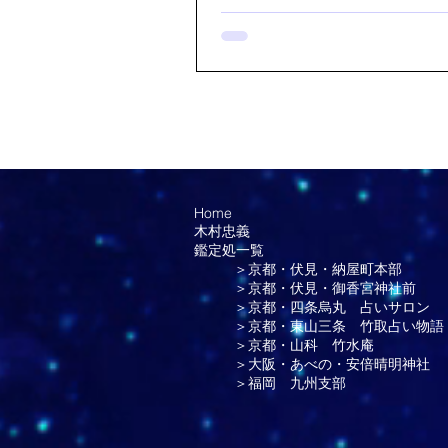
え過ぎて、頭の中はグチャグチャです。 
たら良いか分からず、色んな事をネ
していました。 その時に気になった言葉が、
「幸せになって良いんだよ」という
た。 そして、この言葉を自分で自分に声にして
伝えた時、涙が出てきました。 自分は幸せ者だ
と思っていたのに、本当はそう思っ
たんだと。 あのタイミングで私に必要だった言
葉なんだと思いました。 皆さんの幸せな一日に
なりますように。 やまとの智恵 
Home
学 鑑定士 陽子
木村忠義
鑑定処一覧
＞京都・伏見・納屋町本部
＞京都・伏見・御香宮神社前
＞京都・四条烏丸 占いサロン
＞京都・東山三条 竹取占い物語
＞京都・山科 竹水庵
＞大阪・あべの・安倍晴明神社
＞福岡 九州支部