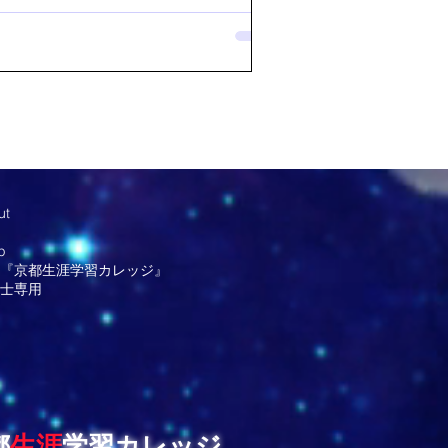
ュースする「シグネチャーパビリオン」が
されています。 その中でも特に私が注目
いるのが「いのちの未来」パビリオンで
ここでは人間とロボットが共に生きる未来
かれており、世界的なロボット工学者・石
さんが手がけています。石黒さんは「世界
00人の生きている天才」に選ばれ、日本人と
は26位という高評価を受けています。 偶
Abema Newsで石黒さんがこのパビリオン
いて話しているのを見かけました。石黒さ
ut
紹介するアンドロイドたちは、ただの機械
g
ありません。人と目を合わせ、言葉を交わ
p
まるで感情を持っているかのように振る舞
『京都生涯学習カレッジ』
す。石黒さん自身「彼らは人間よりも感情
士専用
が豊かで、より正確に答えることができ
と語っています。また「人間は哲学的には
していないが、技術だけはどんどん進ん
都
生涯
学習カレッジ