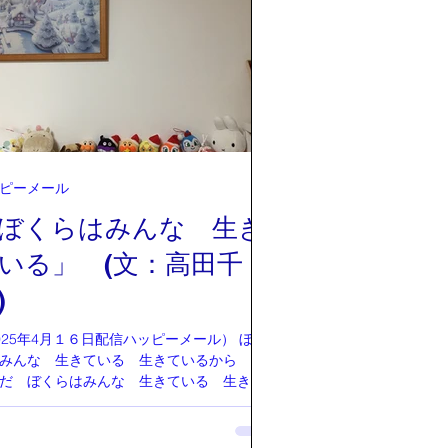
三角形の現在認知されている一般的な定義
同一線上にない3点と、それらを結ぶ3つの
から成る多角形」であり、意外にも三つの
含まれないのです。 確かに三角形の面積を
るための公式は「底辺×高さ÷2」であり、
数値は使われません。 この三角形の定義
るまでに、三角形とは？の問いに対して、
人々が試行錯誤をしながら考え抜いたであ
ことは想像ができます。 そして、新たなこ
ピーメール
発見された時、この定義も覆される可能性
ぼくらはみんな 生き
るのかもしれません。 人それぞれの問いに
て、正しく分析して三角形の
いる」 (文：高田千
)
025年4月１６日配信ハッピーメール） ぼく
みんな 生きている 生きているから 歌
だ ぼくらはみんな 生きている 生きて
から かなしいんだ、、、、" この歌詞は、
のひらを太陽に」(作詞 やなせたかし／作
いずみたく)で、1961年に制作され、翌