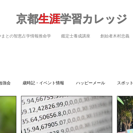
京都
生涯
学習カレッジ
やまとの智恵占学情報推命学
鑑定士養成講座
創始者木村忠義
勉強会
歳時記・イベント情報
ハッピーメール
スポッ