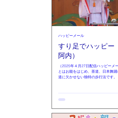
に、赤やピンクや白のつつじがどん
始めた。はなみずきの白い花も雲の
る。畑にはタネのできてきた菜の花
うそう、今年は菜の花、いっぱい食
美味しかったなあ。もっぱらお浸し
え。今はね、葱坊主。まだ薄皮に包
主をハサミでちょきんちょきんと切
ハッピーメール
天ぷらにしていただくと絶品！桜と
すり足でハッピー 
の花をたくさんつけた杏の木、今は
っぱが生い茂り、ほんの小さな、粒
阿内）
をぽつぽつつけている。土手
（2025年４月27日配信ハッピーメール）
とはお能をはじめ、茶道、日本舞踊
道に欠かせない独特の歩行法です。 私がその
り足に出会ったのが、お能のワーク
す。 膝が痛くなってきていましたので、すり足
で膝の痛みがよくなるとお聞きし、
いでお謡と仕舞を初めて５年がたちま
り足とは身体の深層筋、大腰筋を目
効果があります。 足の裏と脳は体の中で一番遠
くにあり、足の裏の全身にツボが集