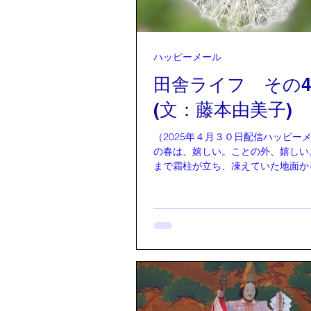
ハッピーメール
田舎ライフ その
(文：藤本由美子)
（2025年４月３０日配信ハッピーメ
の春は、嬉しい。ことの外、嬉しい
まで霜柱が立ち、凍えていた地面か
つと黄緑色が顔を出し、固かった地
く覆い始める。木は芽吹き、暖かな
けて華やかに、それぞれの花を散り
朝、6時前。そっと玄関の引き戸を
けて外に出る。15分だけだけど、1
日の陽の光と空気を享受しながら歩
しい木香（もっこう）バラが、フェ
黄色く飾り尽くす。木の枝々が作っ
のような小道は、紫の藤の花が彩っ