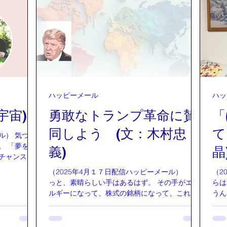
します。 少
れて、「ああ、今、魂がよろこんでるなぁ」っ
かし
足をしっか
て感じられる時間です。 カムスホールで感じた
は「
左、右と板
心地よさや空気を、ちょっとずつ普段の生活に
線分
がピタッと
も取り入れていくと、日々の暮らしがどんどん
角は
れていきま
心地よく、幸せになっていきますよ。 Harumi
求め
繰り返しま
角度の
っかりして、
に至
着きや心の安
古の
インドフル
ろう
ハッピーメール
ハッ
 すり足を家
とが
宇宙)
勇敢なトランプ革命に賛
「
にもなり、
もあ
にも効果が
つい
同しよう (文：木村忠
て
ル） 気づく
。 「夢をも
義)
晶
チャンスの
識と魂が高
（2025年4月１７日配信ハッピーメール） き
（2
本をめくっ
っと、素晴らしい手はあるはず。 その手がエネ
らは
セージが書
ルギーになって、株式の銘柄になって、これか
うん
とこ行くと
ら新鮮な銘柄が、どんどん狼煙をあげて、上が
いる
んでくるよ
ってくるはずだ。その導きを肝に銘じよう。
「手
やまとの智恵
アメリカ大統領トランプが就任して以来、公約
曲 