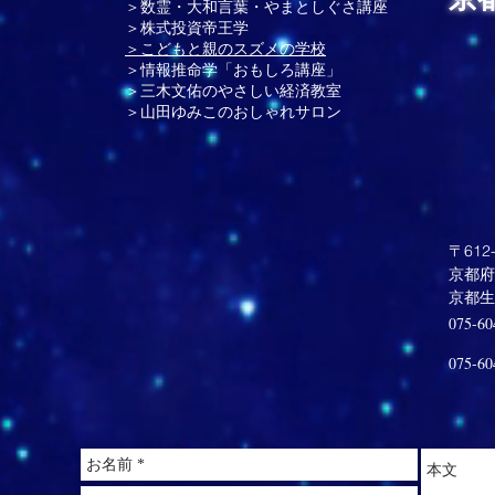
＞数霊・大和言葉・やまとしぐさ講座
＞株式投資帝王学
＞こどもと親のスズメの学校
＞情報推命学「おもしろ講座」
＞三木文佑のやさしい経済教室
＞山田ゆみこのおしゃれサロン
〒612-
京都府
​京都
075-60
075-60