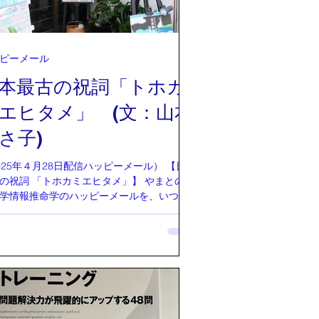
ピーメール
本最古の祝詞「トホカ
エヒタメ」 (文：山本
さ子)
025年４月28日配信ハッピーメール） 【日本
カミエヒタメ」】 やまとの智
学情報推命学のハッピーメールを、いつも
いただいています皆様ありがとうございま
定士の山本ひさ子です。 祝詞はお祝いの
です。お「祝」は神様に表現する。「詞」
様に通じる言葉です。祝詞は神様に表現す
葉。神様に通じる言葉です。さまざまな祝
種類がある中の一つとして、「トホカミエ
メ」という日本最古の祝詞があります。
ホカミエヒタメ」とは何なのか？古事記の