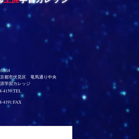
8364
京都市伏見区 竜馬通り中央
生涯学習カレッジ
4-4159:TEL
4-4191:FAX