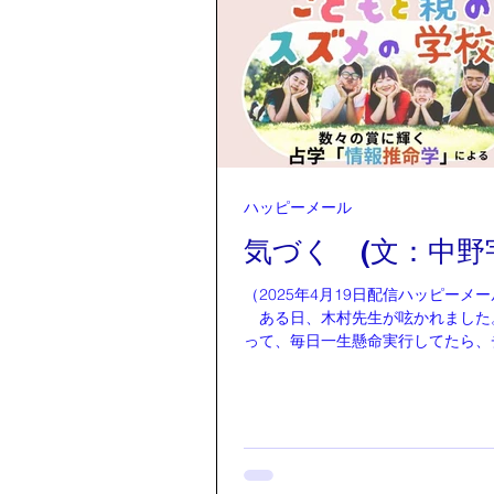
すので足裏を使うことで脳が活性化
し膝を曲げ、まっすぐに前を向き、
り地につけ、足裏を滑らせるように
の溝に沿わせてゆっくり歩き、両足
大地を踏みしめていないと溝からぶ
すので真っすぐに歩けるよう何度か
す。 そうすると自分の中心軸がし
身体のブレが直ります。 心の落ち
定することができるようになり、マ
ハッピーメール
ネスのトレーニングにもなります。
気づく (文：中野
で練習することで脳のトレーニング
認知症の改善、切れやすい子供など
（2025年4月19日配信ハッピーメー
ある日、木村先生が呟かれました
って、毎日一生懸命実行してたら、
天使がいきなり飛び付いてくる。意
まったら、本屋さんでパラパラッと
ただけで、そこに今一番必要なメッ
いてある。僕も病気してから、行く
こ、見るもの聞くもの全てが飛びこ
うになった。」 昨日ズームで、