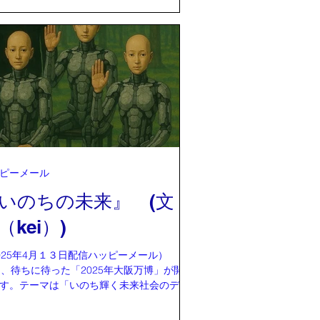
62年にNHK「みんなのうた」で放送されまし
 当時10歳の私はこの歌詞に心惹かれて、よ
ずさんでいました。 ちょうど小学4、5年生
で、4人きょうだいの一番下の弟が誕生し
我が家も大変な時代だったんだなぁ〜と、
なって両親の状況が理解でき、遅ればせな
感謝の気持ちが湧いてくるのも、私が高齢
域に入ったからなのでしょうか？(笑)私が一
になった歌詞は、"生きているから かなし
だ"の"かなしいんだ"です。そうなんだ！悲
感じるのは生きてる証なんだ〜と幼いなが
ピーメール
、納得して腑に落ちたんでしょうね。 きっ
の頃の私は、辛くて悲しい環境の中にいた
いのちの未来』 (文：
しょう。 それを裏付ける物をある時に発見
（kei）)
した。 大事に保存している小学校時代の通
を何気なく開いた時、小学5年
025年4月１３日配信ハッピーメール） 4月
日、待ちに待った「2025年大阪万博」が開幕
す。テーマは「いのち輝く未来社会のデザ
」命の大切さや未来のあり方について考え
の万博では、8つのテーマごとに専門家がプ