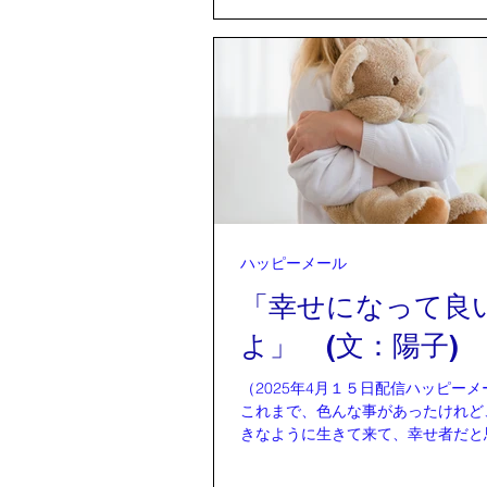
占学「情報推命学」初級の家庭教師
く授業させていただいた直後、何気
をつけたら、思わず釘付けになり
ＨＫ「クローズアップ現代」が放送
した。 なぜか九州の佐賀少年刑務
写しになり、突然僕の目の前に広が
怒りもしない、笑いもしない、どう
していいか分からない闇バイトの受
務官が頭を抱えていました。 「
度で刃向かってきたのに、闇バイト
何考えてるの分からない。どういう
正直分からない。」刑務官のリーダ
ハッピーメール
でインタビューに答えました。 
「幸せになって良
わって、今度
よ」 (文：陽子)
（2025年4月１５日配信ハッピーメール
これまで、色んな事があったけれど
きなように生きて来て、幸せ者だと
した。 昨年、辛いことがあった時に、乗り越え
るのに時間がかかっていました。 色んな事を考