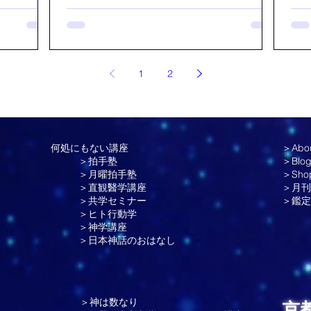
どうし
ロデ
たみなさんが輝いていらっしゃる御姿に感動し
ットで検索
設置
ました。 木村忠義先生の言霊は、希望の光を与
して
えて下さっているなぁと感じました。 魂を揺れ
言葉でし
す。
動かす、温かい、音であると。 正しく、動
が描
温 音（生きている事を表す） があり。言葉
1
2
黒浩
が生きているのだと！ 今年はそんな生きている
ていなかっ
の1
希望の光のような言葉を意識して使おう！話そ
して
う！と心に決めました。 おひな会 山本泰恵
然、
占学情報推命
につ
何処にもない講座
＞Abo
んが
＞拍手塾
＞Blo
では
＞月曜拍手塾
＞Sho
し、
＞直観醫学講座
＞月刊
いま
＞共学セミナー
＞
鑑定
＞ヒト行動学
表現
＞神学講座
る」
＞日本神話のおはなし
進化
＞神は数なり
京