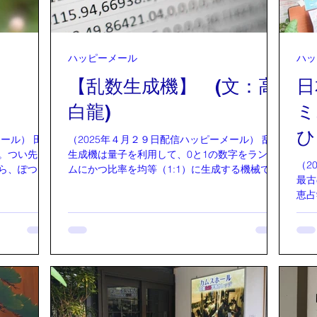
ハッピーメール
ハッ
4
【乱数生成機】 (文：高
日
白龍)
ミ
ひ
ール） 田舎
（2025年４月２９日配信ハッピーメール） 乱数
。つい先月
生成機は量子を利用して、0と1の数字をランダ
（2
ら、ぽつぽ
ムにかつ比率を均等（1:1）に生成する機械で
最古の祝詞 「トホ
面を柔らか
す。 めちゃくちゃ大雑把にいうとコインを投げ
恵占
色の蕾をつ
て裏表を記録しているようなイメージです。 そ
ご覧
ばめる。早
れを素粒子を使って実現しています。 一秒間に
す。鑑
カラカラと開
数千回というレベルで0と1を発生しています。
言葉
人、新しい1
これはプリンストン大学で作られ今では世界100
は神
く。可愛ら
箇所以上に設置されています。 通常は0と1が均
る言
ンス一面を
等になるのですが、驚くべきことに人々の感情
詞の
たトンネル
が大きく動かされるような特別な事象が起こる
ヒタ
ている。更
と乱数の発生が偏ります。 （0ばっかりとか、1
「ト