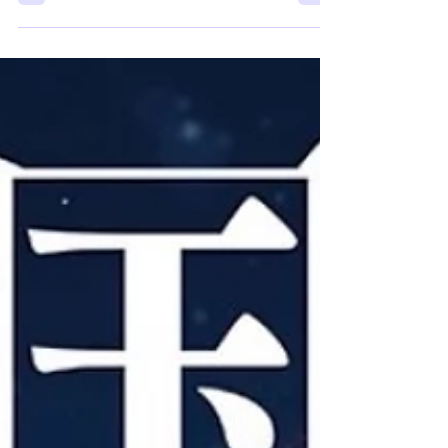
しむかし、天生がうら若き乙女だった頃のお話。
わたしは画商の彼氏と付き合っていました。逢い
たいのに「仕事が忙しい」となかなか会ってもら
えなかったある日。 朝から雨が降っていて、や
っと新京極のアーケード街にたどり着き歩いてい
ると、人混みの中、向こうから彼が歩いてくるで
はありませんか！しかも隣にはハイヒールを履い
たロングヘアの綺麗なお姉さん。楽しそうに会話
しています。 仕事で忙しいと言いながら、きれ
いなお姉さんとデートしてるじゃん！私のお腹の
底からゴーと音を立てて嫉妬の感情が湧き上がり
ます。 どんどん近寄ってくる彼…私に気づきも
しない彼。！！すれ違い様、私は持っていた傘で
彼を突いて逃げました。(出ました！私は剣を持つ
月命7番です) 激情が冷めた後、「なんてことを
してしまったんだろう」と深く反省。自分にこん
な感情があるなんて…とびっくりしてしまいまし
た。 そして分析。 1、自分はサボっておしゃれを
せず、みすぼらしい格好をしていた。 2、一緒に歩
いていたきれいなお姉さんと自分