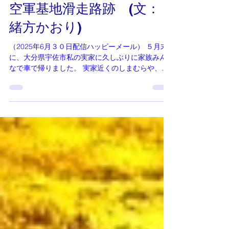
ハッピーメール
空軍基地滑走路跡 (文：
緒方かおり)
（2025年6月３０日配信ハッピーメール） ５月末
に、大分県宇佐市私の実家に久しぶりに家族みん
なで車で帰りました。 実家近くのしまむらや、西
松屋の帰りに空軍基地滑走路跡が、ここやでっと
言いながら私は、運転していたんですが無言の子
供達だったので通り過ぎるタイミングで、２８歳
の息子が「寄ろ！行きたい！」えっ(;ﾟДﾟ)!急に言
わんといてと思いながら…私の本心は行きたかっ
たので良かった～！ 慰霊碑のある所に行きまし
た。写真をご覧下さいね。 私は高校看護学校時代3
年間、何気に通学路としていた所が、若い兵隊が
神風特攻隊として飛び立った跡地だったのです。
かつて滑走路があった場所には、フラワーロード2
号線（市道）が通っています。道路沿いには、特
攻隊員を見送った人をイメージしたモニュメント
と、米国から送られたハナミズキが植えられてい