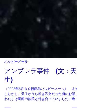
ハッピーメール
アンブレラ事件 (文：天
生)
（2025年6月３０日配信ハッピーメール） むか