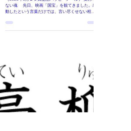
変わらない魂 (文：希(ま
れ))
（2025年6月２９日配信ハッピーメール） 変わら
ない魂 先日、映画「国宝」を観てきました。感
動したという言葉だけでは、言い尽くせない程、
衝撃を受けました。 兎に角、スクリーンでし
か、味わえない迫力の「豪華絢爛」の映像美で
す。 今、世界が、注目しているのは日本であ
り、日本文化です。この絶妙のタイミングでの
「国宝」の発表は日本の文化と日本の映画の水準
の高さを世界へ示したと思います。 主役の俳優
さん、２人が役者魂に、火がつき、1年半もかけ
て、歌舞伎の稽古に挑まれた、その熱き思いが、
この映画に携わってる全ての方々、一人一人の魂
に届き、その結晶が、この作品なんでしょうね。
私は京都で、生まれ育ちましたので、南座や歌
舞伎は身近でした。花街の同級生もいて、「お父
ちゃんは、たまにしか、来はらへんねん。」と
か、話してましたね。 そんな花街の空気感や昭