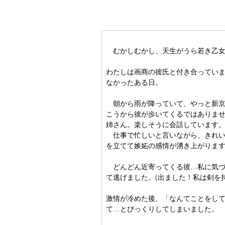
　むかしむかし、天生がうら若き乙
わたしは画商の彼氏と付き合ってい
なかったある日。
　朝から雨が降っていて、やっと新
こうから彼が歩いてくるではありま
姉さん。楽しそうに会話しています
　仕事で忙しいと言いながら、きれ
を立てて嫉妬の感情が湧き上がりま
　どんどん近寄ってくる彼…私に気
て逃げました。(出ました！私は剣を持
激情が冷めた後、「なんてことをし
て…とびっくりしてしまいました。