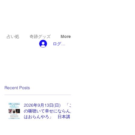
占い処
奇跡グッズ
More
ログイン
Recent Posts
2026年9月13日(日) 「こ
の噺聴いて幸せにならん人
はおらんやろ」 日本講演
新聞 魂の編集長 水谷も
りひと氏