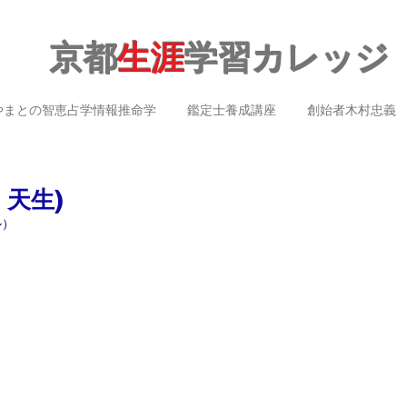
京都
生涯
学習カレッジ
やまとの智恵占学情報推命学
鑑定士養成講座
創始者木村忠義
天生)
ル）