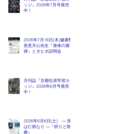
ッジ』2026年7月号発売
中！
2026年7月16日(木)健康塾
吾意天心先生『身体の黄金
律』とタヒボ説明会
月刊誌『京都生涯学習カレ
ッジ』2026年6月号発売
中！
2026年6月6日(土) ― 医
は仁術なり ―『祈りと医
療』