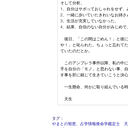
そして分析。
1、自分はサボっておしゃれをせず、
2、一緒に歩いていたきれいなお姉さ
3、生活が充実していなかった。
4、結果、自信のない自分がみじめで
　後日、「この間はごめん！」と彼
や！」と叱られた。ちょっと忘れて
ていたのだとか。
　このアンブレラ事件以降、私の中
手を自分の「モノ」と思わない事、
す事を肝に銘じて生きていこうと決
　一生懸命、何かに取り組んでいる
　天生
タグ：
やまとの智恵、占学情報推命学鑑定士 天