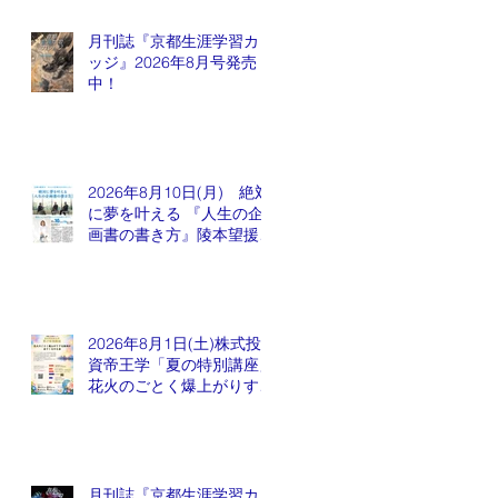
月刊誌『京都生涯学習カレ
ッジ』2026年8月号発売
中！
2026年8月10日(月) 絶対
に夢を叶える 『人生の企
画書の書き方』陵本望援先
生
2026年8月1日(土)株式投
資帝王学「夏の特別講座」
花火のごとく爆上がりする
銘柄が出てくるかも会
月刊誌『京都生涯学習カレ