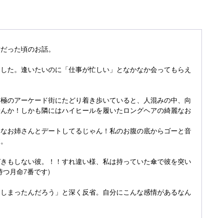
女だった頃のお話。
ました。逢いたいのに「仕事が忙しい」となかなか会ってもらえ
京極のアーケード街にたどり着き歩いていると、人混みの中、向
せんか！しかも隣にはハイヒールを履いたロングヘアの綺麗なお
。
いなお姉さんとデートしてるじゃん！私のお腹の底からゴーと音
す。
づきもしない彼。！！すれ違い様、私は持っていた傘で彼を突い
つ月命7番です)
てしまったんだろう」と深く反省。自分にこんな感情があるなん