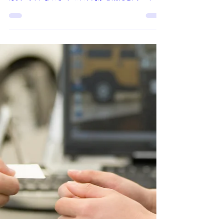
ハッピーメール
『日本の秋は美味しい！』
（文： 長谷慈子 ）
（2025年10月27日配信ハッピーメール） 秋の味覚
のひとつとして、絶対に欠かせないのが栗。 今年
は夏の異常な暑さで出来栄えが心配だと聞いてい
たのですが、ありがたいことに友人からどっさり
と大好物を頂きました。 いつもならその栗をまる
っと母に託し、私は出来上がった栗ご飯をありが
たく頂く専門。 けれど今年は心を入れ替えて、栗
剥きに挑戦し、自作の栗ご飯を炊こうと決意しま
した。 いかに栗の形をそのままに、渋皮まできれ
いに剥けるか。これが最大の課題です。 栗剥き名
人の友人からのアドバイスや、YouTube動画を何本
も見漁り、いざ挑戦。 たかが20個、されど20個。
無我夢中で2時間。気づけば日は沈み、部屋はすっ
かり真っ暗。 テレビの灯りを頼りに、最後の1個を
ようやく剥き終えた頃には、すでに体力も気力も
尽き果てていました。 その日の夕飯は、栗ご飯と