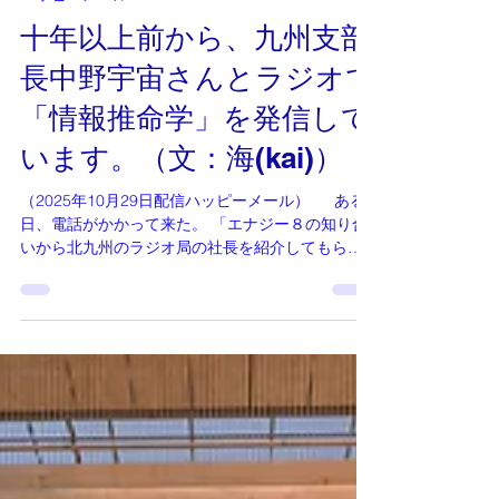
ハッピーメール
十年以上前から、九州支部
長中野宇宙さんとラジオで
「情報推命学」を発信して
います。（文：海(kai)）
（2025年10月29日配信ハッピーメール） ある
日、電話がかかって来た。 「エナジー８の知り合
いから北九州のラジオ局の社長を紹介してもらえ
ることになった！」 いいね、おもしろいね！ ラジ
オ局へ向かう日、ワクワクの私たちに 知り合いの
エナジー８の方から「地元では有名な御曹司です
から、くれぐれも失礼のないように。」と忠告を
受けていました。実際お会いすると、気さくでお