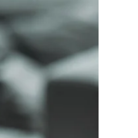
り本質的な表現へと変化していく。 形や色の背後
にある、風の音や人の声、静物の息づかいまでも
が感じられたとき、「見えないものを表現しよう
とすること」こそがリアリティなのだと初めて気
づきました。 ゴッホの絵は、外の世界を描きなが
ら、実は内なる真実を映していたのだと感じまし
た。 彼の筆跡の一つひとつに、目に見えない心の
震えが宿っているようで、その世界にしばし浸る
ことができました絵画だけでなく文学、映画、そ
して音楽にもその世界を垣間見ることができるの
かも知れません感情を超えた先にあるもの 万
木マリ