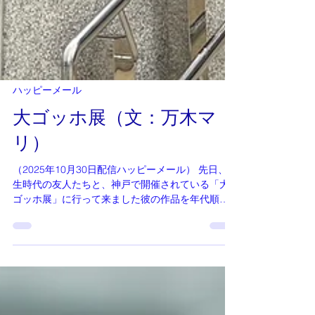
ハッピーメール
大ゴッホ展（文：万木マ
リ）
（2025年10月30日配信ハッピーメール） 先日、学
生時代の友人たちと、神戸で開催されている「大
ゴッホ展」に行って来ました彼の作品を年代順に
辿る中で、リアリティとは何かを深く考えさせら
れました。 初期の鉛筆画には、世界を正確に写し
取ろうとする真摯な眼差しがあり、時を重ねるご
とにその線は削ぎ落とされ、よりシンプルに、よ