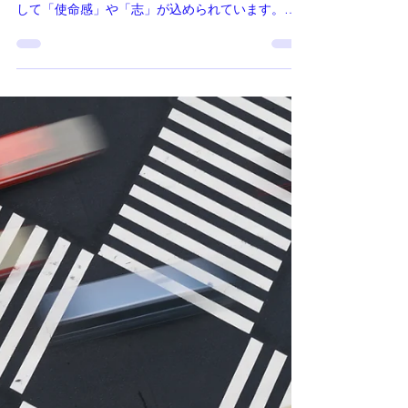
「名刺は「あなたの分身」
エナジーシートと共鳴させ
て、波動を上げる」（文：
辻中公）
（2025年10月26日配信ハッピーメール） あなたの
名刺そこには、あなたの「名前」「肩書き」、そ
して「使命感」や「志」が込められています。つ
まり、名刺とはあなたの“分身”であり、魂の情報を
映す媒体です。 この名刺を、潜在能力を呼び覚ま
す【エナジーシート】の上にそっと置いてみてく
ださい エナジーシートは、宇宙の情報と共鳴する
特別な「場」。ただ置くだけで、その波動が名刺
に転写されていきます。 すると ● 出会う人の次元
が変わる ● 自己紹介で、堂々と自分を表現できる
● ご縁が自然と導かれるようにつながり始める と
いった、不思議な「整い」が起こってくるので
す。 2026年は、「魂の選択を、現実で貫く年」。