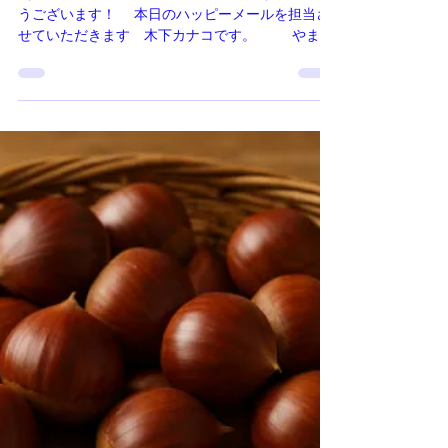
ハッピーメール
「暦は魂磨きのツール」
（文：木下カナコ）
（2025年10月28日配信ハッピーメール） おはよ
うございます！ 本日のハッピーメールを担当さ
せていただきます 木下カナコです。 やまと
の智恵占学情報推命学鑑定士、そして月刊誌『京
都生涯学習カレッジ』の編集担当させていただい
ております。 「暦は魂磨きのツール」 この占学情
報推命学に出会ったのは、30年ほど前になりま
す。 そのとき初めて、万年暦というものがあるこ
とを知りました。 ５、６年ほど前に、暦ツアーと
いうのがあって参加しました。暦をつくるための
古からの観測の道具や場所、計算方法を見たとき
に、先人の大自然や宇宙に対する智恵に驚くばか
りで、どれだけこの暦をつくることが重要であっ
たかを実感しました。 今、ネットで調べれば当た
り前にすぐに分かるなんて、簡単すぎて、自分の