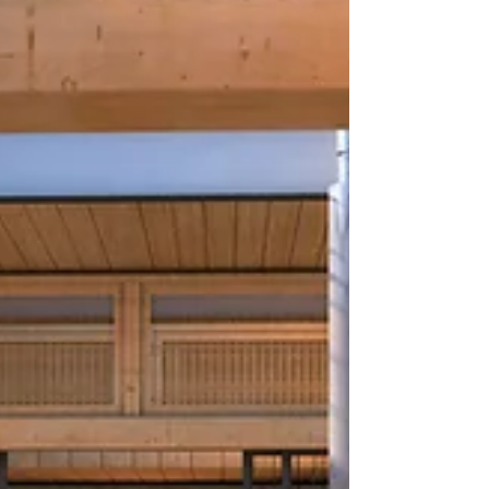
笑いセンス抜群で、俳優の大泉洋さんを思わせる
ようなノリの良い社長でした。 中野さんも私もと
にかくなんでもイケイケいってみよう！やってみ
ろの頃でしたので、すかさず生年月日を聞き出
し、エネルギーをチェックしましたら、 エナジー
６。 中野さんと目を見合わせ、「よし！」と、そ
こからはトリオで漫才大会をくりひろげ ワイワイ
ガヤガヤゲラゲラとすぐに意気投合して、よし、
がんばりましょう！大成功！とホッとして、 横を
見たら、エナジー８の紹介者の顔がひきつってい
ました。 もちろん帰りは繰り返し繰り返し説教を
聞かされながら、別れました。 中野さんも私も、
申し訳ないけど、これっぽっちも申し訳ないとは
思いま