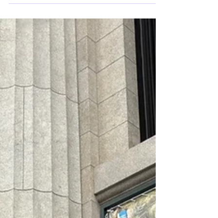
で）を学び、お昼からは、共学セミナーという、
政治経済や世の中の出来事など参加者皆で話し学
ぶ講座。 スタッフのKENさんと木村忠義先生のご
意見と参加者の意見で、意外な方向に進化して、
深い学びを頂ける面白い講座です。 以前は政治経
済はさっぱりわからず、全く興味のないところで
したが、毎回共学セミナーに参加するようになっ
て、新聞を読むところが変わって、少しずつ世の
中の動きに興味を持つようになってきたと感じて
います。 そして、夕方からは神学講座、先代旧事
本紀大成経研究会があり、木村忠義先生が紐解い
てくださった事を、私はスタッフの１人として、
皆様にお伝えさせて頂いています。この、３つの
講座は一見別々のように思われがちですが、関連
があるのです。 先日は、共学セミナーで政治やあ
らゆる今の出来事を神学と結びつけて考える事を
問われ、わからないので逃げ根性がでました