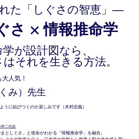
忘れた「しぐさの智恵」―
さ × 情報推命学
命学が設計図なら、
さはそれを生きる方法。
でも大人気！
くみ）先生
のように結びつくのか楽しみです（木村忠義）
命学二代目
やまとしぐさ」と使命がわかる「情報推命学」を融合。