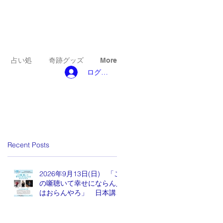
占い処
奇跡グッズ
More
ログイン
Recent Posts
2026年9月13日(日) 「こ
の噺聴いて幸せにならん人
はおらんやろ」 日本講演
新聞 魂の編集長 水谷も
りひと氏