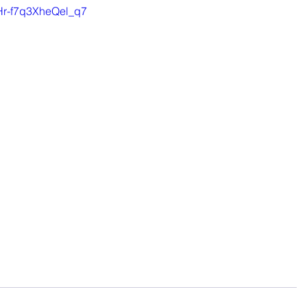
=Hr-f7q3XheQel_q7