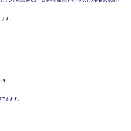
ぶしぐさの智恵を伝え、日本発の叡智から世界人類の使命感を思い
。
ります。
ール
加できます。