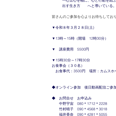
一心五心を軸に、心と行動を結
出す生き方　　へと導いている
皆さんのご参加を心よりお待ちしてお
▼令和８年３月２８日(土)
▼13時～15時（開場　12時30分）
▼　講座費用　5500円
▼15時30分～17時30分
お食事会（３０名）
　お食事代：3500円　場所：カムスホ
◆オンライン参加　後日動画配信ご参
◆　お問合せ　お申込み
　　中野宇宙　080＊1712＊2228
　　竹村晴子　090＊4568＊3018
　　福井香奈　090＊4281＊5055