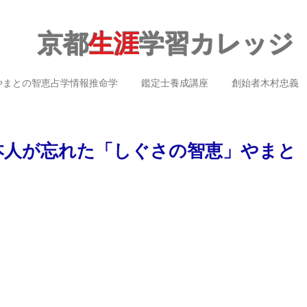
京都
生涯
学習カレッジ
やまとの智恵占学情報推命学
鑑定士養成講座
創始者木村忠義
土)日本人が忘れた「しぐさの智恵」やまと