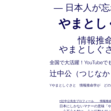
― 日本人が
やまとしぐ
情報推
やまとしぐ
全国で大活躍！YouTube
辻中公（つじなか
Yやまとしぐさと　情報推命学が　ど
□辻中公先生プロフィール　　情報推
日本にしかないマナーの意味「