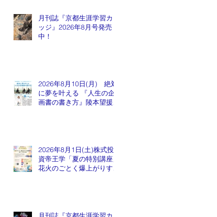
月刊誌『京都生涯学習カレ
ッジ』2026年8月号発売
中！
2026年8月10日(月) 絶対
に夢を叶える 『人生の企
画書の書き方』陵本望援先
生
2026年8月1日(土)株式投
資帝王学「夏の特別講座」
花火のごとく爆上がりする
銘柄が出てくるかも会
月刊誌『京都生涯学習カレ