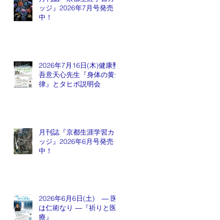
ッジ』2026年7月号発売
中！
2026年7月16日(木)健康塾
吾意天心先生『身体の黄金
律』とタヒボ説明会
月刊誌『京都生涯学習カレ
ッジ』2026年6月号発売
中！
2026年6月6日(土) ― 医
は仁術なり ―『祈りと医
療』