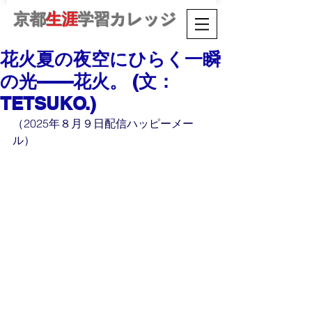
京都
生涯
学習カレッジ
花火夏の夜空にひらく一瞬
の光——花火。 (文：
TETSUKO.)
（2025年８月９日配信ハッピーメー
ル）