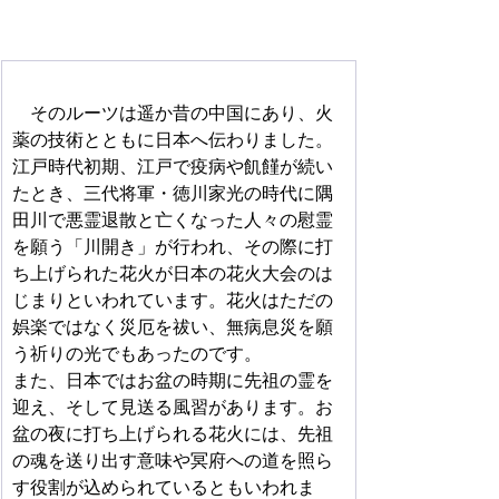
　そのルーツは遥か昔の中国にあり、火
薬の技術とともに日本へ伝わりました。
江戸時代初期、江戸で疫病や飢饉が続い
たとき、三代将軍・徳川家光の時代に隅
田川で悪霊退散と亡くなった人々の慰霊
を願う「川開き」が行われ、その際に打
ち上げられた花火が日本の花火大会のは
じまりといわれています。花火はただの
娯楽ではなく災厄を祓い、無病息災を願
う祈りの光でもあったのです。
また、日本ではお盆の時期に先祖の霊を
迎え、そして見送る風習があります。お
盆の夜に打ち上げられる花火には、先祖
の魂を送り出す意味や冥府への道を照ら
す役割が込められているともいわれま