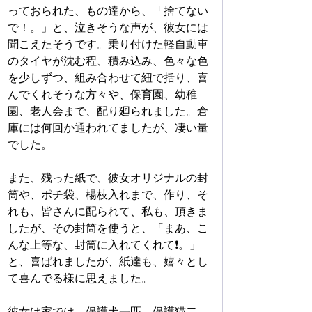
っておられた、もの達から、「捨てない
で！。」と、泣きそうな声が、彼女には
聞こえたそうです。乗り付けた軽自動車
のタイヤが沈む程、積み込み、色々な色
を少しずつ、組み合わせて紐で括り、喜
んでくれそうな方々や、保育園、幼稚
園、老人会まで、配り廻られました。倉
庫には何回か通われてましたが、凄い量
でした。
また、残った紙で、彼女オリジナルの封
筒や、ポチ袋、楊枝入れまで、作り、そ
れも、皆さんに配られて、私も、頂きま
したが、その封筒を使うと、「まあ、こ
んな上等な、封筒に入れてくれて❗。」
と、喜ばれましたが、紙達も、嬉々とし
て喜んでる様に思えました。
彼女は家では、保護犬一匹、保護猫二