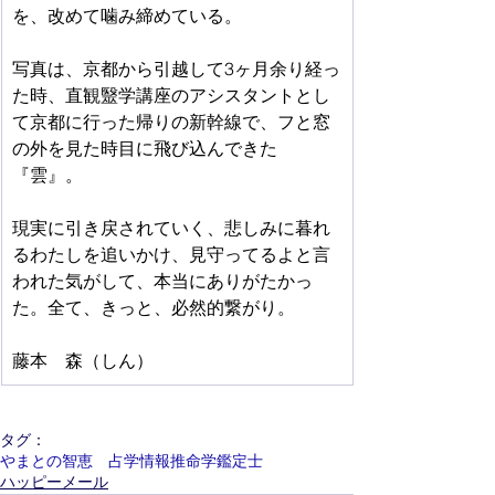
を、改めて噛み締めている。
写真は、京都から引越して3ヶ月余り経っ
た時、直観毉学講座のアシスタントとし
て京都に行った帰りの新幹線で、フと窓
の外を見た時目に飛び込んできた
『雲』。
現実に引き戻されていく、悲しみに暮れ
るわたしを追いかけ、見守ってるよと言
われた気がして、本当にありがたかっ
た。全て、きっと、必然的繋がり。　　
藤本　森（しん）
タグ：
やまとの智恵 占学情報推命学鑑定士
ハッピーメール