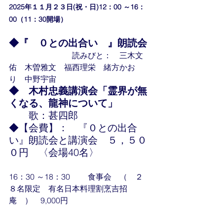
2025年１１月２３日(祝・日)12：00 ～16：
00（11：30開場）
◆『　０との出合い　』朗読会
　　　　　　　　読みびと：　三木文
佑　木曽雅文　福西理栄　緒方かお
り　中野宇宙
◆　木村忠義講演会「霊界が無
くなる、龍神について」
　　歌：甚四郎　
◆【会費】：　『０との出合
い』朗読会と講演会　５，５０
０円　〈会場40名〉
16：30 ～18：30　	食事会　（　２
８名限定　有名日本料理割烹吉招
庵　）　9,000円