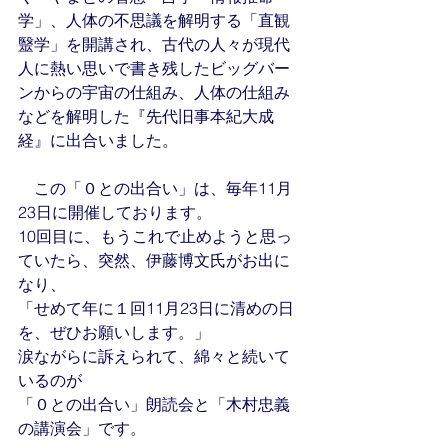
学」、人体の不思議を解明する「直観
毉学」を開講され、古代の人々が現代
人に熱い思いで書き残したビッグバー
ンからの宇宙の仕組み、人体の仕組み
などを解明した『先代旧事本紀大成
経』に出合いました。
　この「０との出合い」は、毎年11月
23日に開催しております。
10回目に、もうこれで止めようと思っ
ていたら、突然、伊藤博文氏がお出に
なり、
「せめて年に１回11月23日に清めの日
を、ぜひお願いします。」
涙ながらに訴えられて、綿々と続いて
いるのが
「０との出合い」朗読会と「木村忠義
の講演会」です。