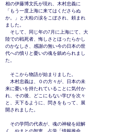
相の伊藤博文氏が現れ、木村忠義に
「もう一度上海に来てはくださらぬ
か。」と大粒の涙をこぼされ、頼まれ
ました。
　そして、同じ年の7月に上海にて、大
陸での戦死者、悔しさとほったらかし
のかなしさ、感謝の無い今の日本の世
代への憤りと憂いの魂を鎮められまし
た。
　そこから物語が始まりました。
　木村忠義は、０の方々が、日本の未
来に憂いを持たれていることに気付か
れ、その後、どこにもない学びを次々
と、天下るように、閃きをもって、展
開されました。
　その学問の代表が、魂の神秘を紐解
く　やまとの智恵　占学「情報推命