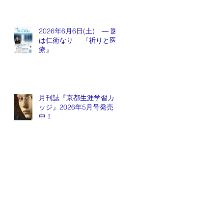
2026年6月6日(土) ― 医
は仁術なり ―『祈りと医
療』
月刊誌『京都生涯学習カレ
ッジ』2026年5月号発売
中！