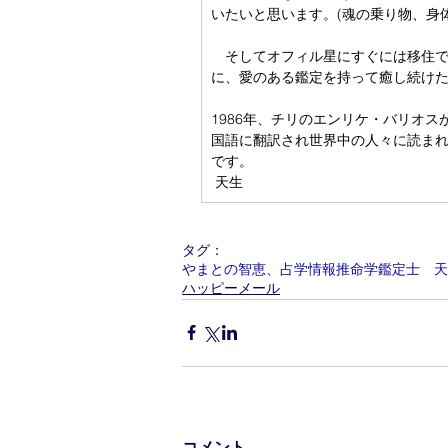
いたいと思います。(魂の乗り物、身
　そしてオフィル星にすぐには移住
に、愛のある鑑定を持って癒し続け
1986年、チリのエンリケ・バリオ
国語に翻訳され世界中の人々に読ま
です。
 天生
タグ：
やまとの智恵、占学情報推命学鑑定士 天
ハッピーメール
コメント