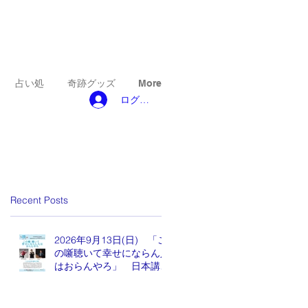
占い処
奇跡グッズ
More
ログイン
Recent Posts
2026年9月13日(日) 「こ
の噺聴いて幸せにならん人
はおらんやろ」 日本講演
新聞 魂の編集長 水谷も
りひと氏