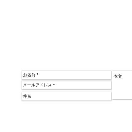
〒612-
京都府
​京都
075-60
075-60
クリアス