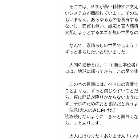
　そこでは、科学が高い精神性に支
いシステムが機能しています。その
もいません。あらゆるものを所有す
ないし、売買も無い。嫉妬と言う感
支配しようとするエゴが無い世界な
　なんて、素晴らしい世界でしょう
ずっと暮らしたいと思いました。
　人間の進歩とは、エゴ(自己本位者
ロは、地球に帰ってから、この星で
　この本の冒頭には、ペドロの言葉
ことよりも、ずっと信じやすいこと
ら、僕に問題が降りかからないよう
ず、子供のためのおとぎ話だと言う
　注意(大人のみに向けた)
読み続けないように！きっと面白く
ら。」とあります。
　大人にはなりたくありません！い