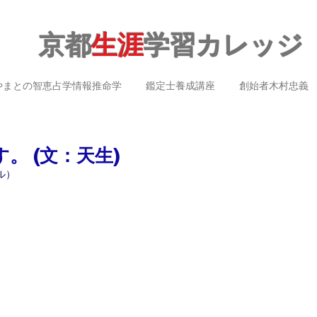
京都
生涯
学習カレッジ
やまとの智恵占学情報推命学
鑑定士養成講座
創始者木村忠義
。 (文：天生)
ル）