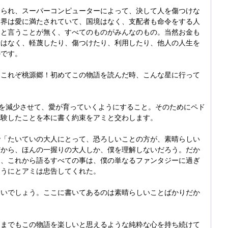
えられ、スーパーコンピューターによって、決して人を傷つけな
世界は愛に満たされていて、国境はなく、支配者も命令をする人
ると言うことが無く、すべてのものがみんなのもの。当然お金も
情はなく、軽蔑したり、傷つけたり、利用したり、他人の人生を
のです。
！これぞ桃源郷！初めてこの物語を読んだ時、こんな星に行って
)を減少させて、愛が育っていくようにすること。そのためにペド
体験したことを本に書く約束をアミと交わします。
で「たいていの大人にとって、恐ろしいことの方が、素晴らしい
だから、ほんの一握りの大人しか、僕を理解しないだろう。だか
に、これから語るすべての事は、僕の単なるファンタジーに過ぎ
ようにとアミは忠告してくれた。
ないでしょう。ここに書いてあるのは素晴らしいことばかりだか
つまでもこの物語を楽しいと思えるような純粋な心を持ち続けて