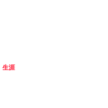
ut
g
p
『京都生涯学習カレッジ』
士専用
都
生涯
学習カレッジ