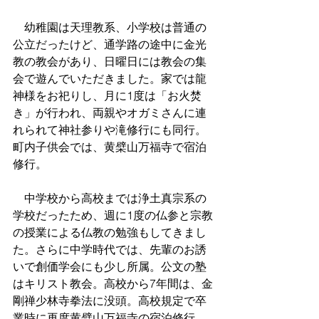
　幼稚園は天理教系、小学校は普通の
公立だったけど、通学路の途中に金光
教の教会があり、日曜日には教会の集
会で遊んでいただきました。家では龍
神様をお祀りし、月に1度は「お火焚
き」が行われ、両親やオガミさんに連
れられて神社参りや滝修行にも同行。
町内子供会では、黄檗山万福寺で宿泊
修行。
　中学校から高校までは浄土真宗系の
学校だったため、週に1度の仏参と宗教
の授業による仏教の勉強もしてきまし
た。さらに中学時代では、先輩のお誘
いで創価学会にも少し所属。公文の塾
はキリスト教会。高校から7年間は、金
剛禅少林寺拳法に没頭。高校規定で卒
業時に再度黄檗山万福寺の宿泊修行。