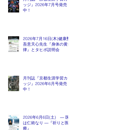
ッジ』2026年7月号発売
中！
2026年7月16日(木)健康塾
吾意天心先生『身体の黄金
律』とタヒボ説明会
月刊誌『京都生涯学習カレ
ッジ』2026年6月号発売
中！
2026年6月6日(土) ― 医
は仁術なり ―『祈りと医
療』