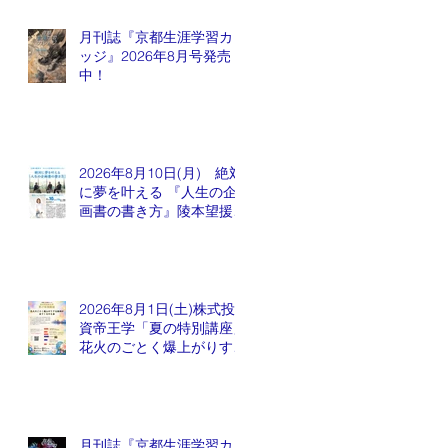
月刊誌『京都生涯学習カレ
ッジ』2026年8月号発売
中！
2026年8月10日(月) 絶対
に夢を叶える 『人生の企
画書の書き方』陵本望援先
生
2026年8月1日(土)株式投
資帝王学「夏の特別講座」
花火のごとく爆上がりする
銘柄が出てくるかも会
月刊誌『京都生涯学習カレ