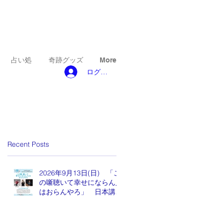
占い処
奇跡グッズ
More
ログイン
Recent Posts
2026年9月13日(日) 「こ
の噺聴いて幸せにならん人
はおらんやろ」 日本講演
新聞 魂の編集長 水谷も
りひと氏