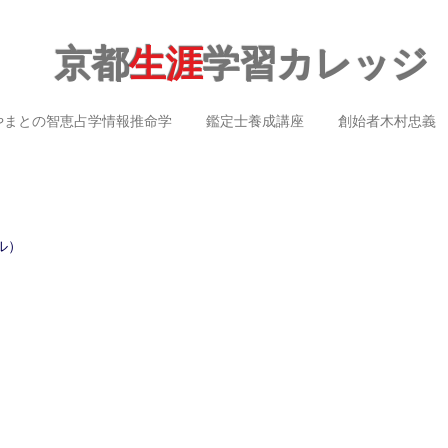
京都
生涯
学習カレッジ
やまとの智恵占学情報推命学
鑑定士養成講座
創始者木村忠義
ル）