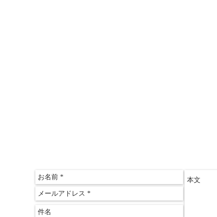
＞情報推命学「おもしろ講座」
＞三木文佑のやさしい経済教室
＞山田ゆみこのおしゃれサロン
〒612-
京都府
​京都
075-60
075-60