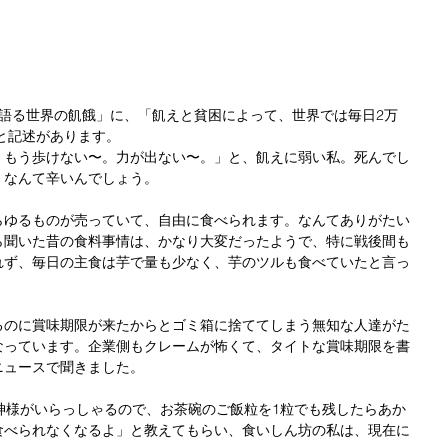
字が語る世界の飢餓」に、「飢えと貧困によって、世界では毎日2万
」と記述があります。
！もう歩けない〜。力が出ない〜。」と、飢えに弱い私。死んでし
、なんて辛いんでしょう。
らゆるものが売っていて、自由に食べられます。なんてありがたい
ら聞いた昔の食料事情は、かなり大変だったようで、特に戦後間も
れず、毎日の主食は芋で量も少なく、芋のツルも食べていたと言っ
るのに賞味期限が来たからとゴミ箱に捨ててしまう無知な人達がた
なっています。企業側もクレームが怖くて、タイトな賞味期限を書
ニュースで聞きました。
神様がいらっしゃるので、お茶碗のご飯粒を1粒でも残したらあか
食べられなくなるよ」と教えてもらい、食いしん坊の私は、現在に