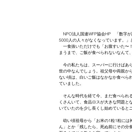
　NPO法人国連WFP協会HP　「数
5000人の人々がなくなっています。
　一食抜いただけでも「お腹すいた〜
まうまで、ご飯が食べられないなんて
　今の私たちは、スーパーに行けばあ
世の中なんでしょう。祖父母や両親か
ない頃は、白いご飯はなかなか食べら
ていました。
　そんな時代を経て今、まだ食べられ
くさんいて、食品ロスが大きな問題と
いていたのを少し長くし始めていると
　幼い頃祖母から「お米の1粒1粒には
ん」とか「残したら、死ぬ前にその分