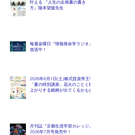
叶える 『人生の企画書の書き
方』陵本望援先生
毎週金曜日『情報推命学ラジオ』
放送中！
2026年8月1日(土)株式投資帝王学
「夏の特別講座」花火のごとく爆
上がりする銘柄が出てくるかも会
月刊誌『京都生涯学習カレッジ』
2026年7月号発売中！