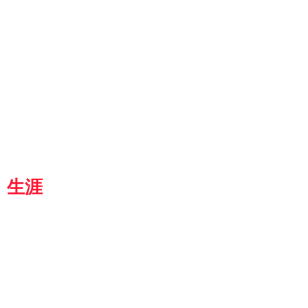
ut
g
p
『京都生涯学習カレッジ』
士専用
都
生涯
学習カレッジ