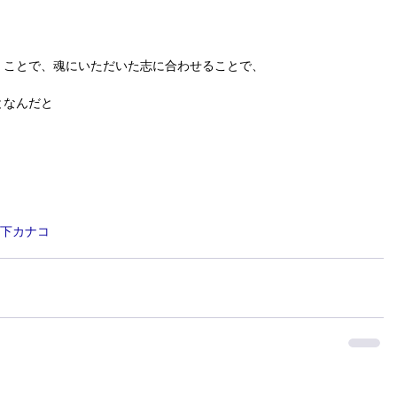
くことで、魂にいただいた志に合わせることで、
となんだと
下カナコ