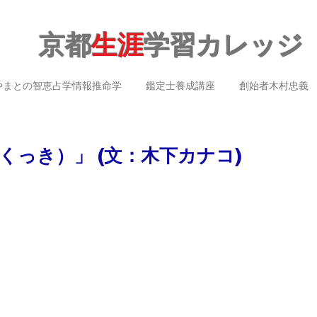
京都
生涯
学習カレッジ
やまとの智恵占学情報推命学
鑑定士養成講座
創始者木村忠義
くっき）」 (文：木下カナコ)
）