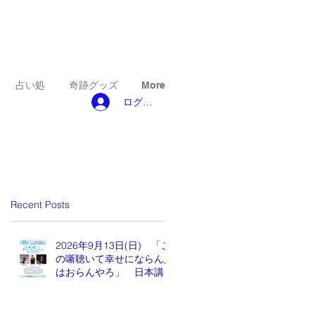
占い処
奇跡グッズ
More
ログイン
Recent Posts
2026年9月13日(日) 「こ
の噺聴いて幸せにならん人
はおらんやろ」 日本講演
新聞 魂の編集長 水谷も
りひと氏