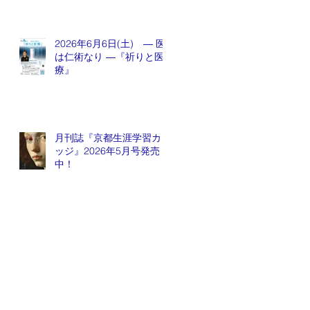
2026年6月6日(土) ― 医
は仁術なり ―『祈りと医
療』
月刊誌『京都生涯学習カレ
ッジ』2026年5月号発売
中！