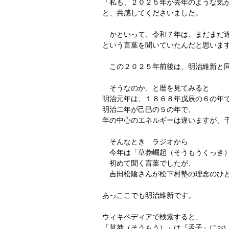
「私も、２０２５年が去年のような気
と、共感してくださいました。
　かといって、令和７年は、まだまだ
という言葉を聞いていたんだと思いま
　この２０２５年前後は、明治維新と
　そうなのか、と暦を見てみると
明治元年は、１８６８年戊辰の６の年
明治二年が己巳の５の年で、
年の中心のエネルギーは違いますが、
　そんなとき　ラジオから
　今年は「草莽崛起（そうもうくっき
　初めて聞く言葉でしたが、
　吉田松陰さんが松下村塾の理念のひ
あっここでも明治維新です。
ウィキペディアで検索すると、
「草莽（そうもう）」は『孟子』にお