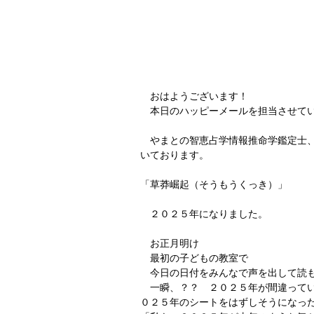
　おはようございます！
　本日のハッピーメールを担当させて
　やまとの智恵占学情報推命学鑑定士
いております。
「草莽崛起（そうもうくっき）」
　２０２５年になりました。
　お正月明け
　最初の子どもの教室で
　今日の日付をみんなで声を出して読
　一瞬、？？　２０２５年が間違って
０２５年のシートをはずしそうになっ