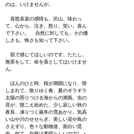
のは、いけませんが。 　
　喜怒哀楽の感情も、沢山、味わっ
て、心から、泣き、怒り、笑い、喜ん
で下さい。 　自然に対しても、その優
しさも、怖さも知って下さい。 　
　肌で感じてほしいのです。たたし、
無茶をして、命を落としてはいけませ
ん。 　
　ほんのひと時、桜が満開になり、惜
しまれて、散りゆく春、夏のギラギラ
太陽の照りつける海からの潮風、虫の
音が、聴こえ始めた、少し寂しい秋の
夜長、凍りつく厳冬の雪あかり、気高
い山や川のせせらぎ、美しい花や鳥の
さえずり、色々な動物達、面白い昆
虫、何て、自然は素晴らしいのでしょ