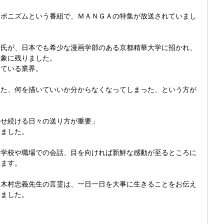
ャポニズムという番組で、ＭＡＮＧＡの特集が放送されていまし
平氏が、日本でも希少な漫画学部のある京都精華大学に招かれ、
印象に残りました。
っている業界。
った、何を描いていいか分からなくなってしまった、という方が
かせ続ける日々の送り方が重要」
きました。
、学校や職場での会話、目を向ければ新鮮な感動が至るところに
います。
う木村忠義先生の言霊は、一日一日を大事に生きることをお伝え
じました。