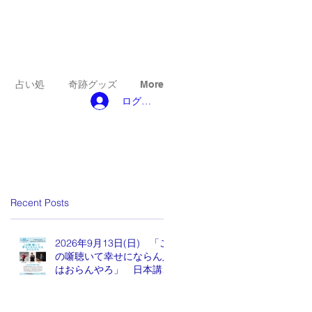
占い処
奇跡グッズ
More
ログイン
Recent Posts
2026年9月13日(日) 「こ
の噺聴いて幸せにならん人
はおらんやろ」 日本講演
新聞 魂の編集長 水谷も
りひと氏