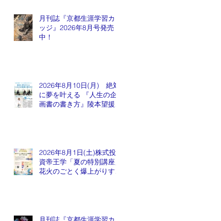
月刊誌『京都生涯学習カレ
ッジ』2026年8月号発売
中！
2026年8月10日(月) 絶対
に夢を叶える 『人生の企
画書の書き方』陵本望援先
生
2026年8月1日(土)株式投
資帝王学「夏の特別講座」
花火のごとく爆上がりする
銘柄が出てくるかも会
月刊誌『京都生涯学習カレ