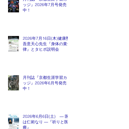
ッジ』2026年7月号発売
中！
2026年7月16日(木)健康塾
吾意天心先生『身体の黄金
律』とタヒボ説明会
月刊誌『京都生涯学習カレ
ッジ』2026年6月号発売
中！
2026年6月6日(土) ― 医
は仁術なり ―『祈りと医
療』