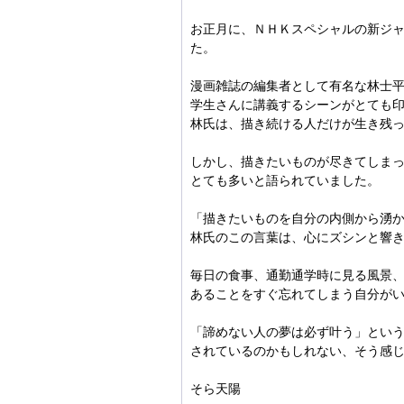
お正月に、ＮＨＫスペシャルの新ジ
た。
漫画雑誌の編集者として有名な林士
学生さんに講義するシーンがとても
林氏は、描き続ける人だけが生き残
しかし、描きたいものが尽きてしま
とても多いと語られていました。
「描きたいものを自分の内側から湧
林氏のこの言葉は、心にズシンと響
毎日の食事、通勤通学時に見る風景
あることをすぐ忘れてしまう自分が
「諦めない人の夢は必ず叶う」とい
されているのかもしれない、そう感
そら天陽