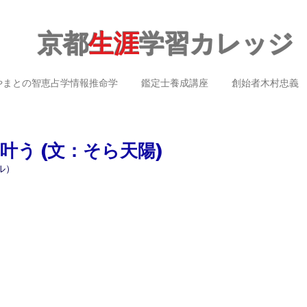
京都
生涯
学習カレッジ
やまとの智恵占学情報推命学
鑑定士養成講座
創始者木村忠義
う (文：そら天陽)
ル）