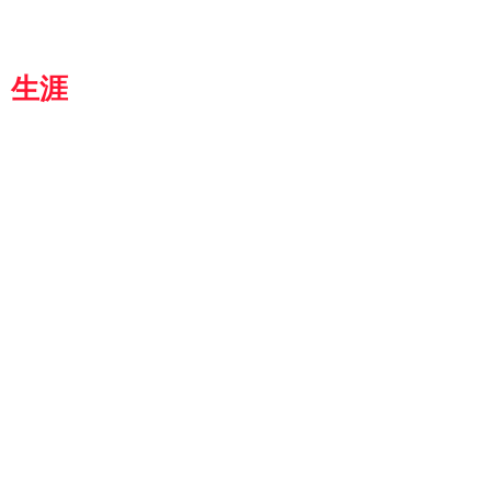
都
生涯
学習カレッジ
8364
京都市伏見区 竜馬通り中央
生涯学習カレッジ
4-4159:TEL
4-4191:FAX