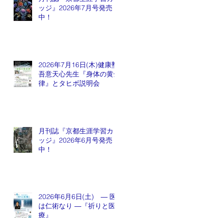
ッジ』2026年7月号発売
中！
2026年7月16日(木)健康塾
吾意天心先生『身体の黄金
律』とタヒボ説明会
月刊誌『京都生涯学習カレ
ッジ』2026年6月号発売
中！
2026年6月6日(土) ― 医
は仁術なり ―『祈りと医
療』