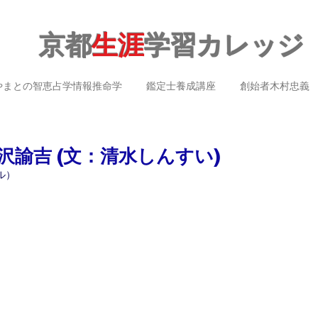
京都
生涯
学習カレッジ
やまとの智恵占学情報推命学
鑑定士養成講座
創始者木村忠義
諭吉 (文：清水しんすい)
ル）