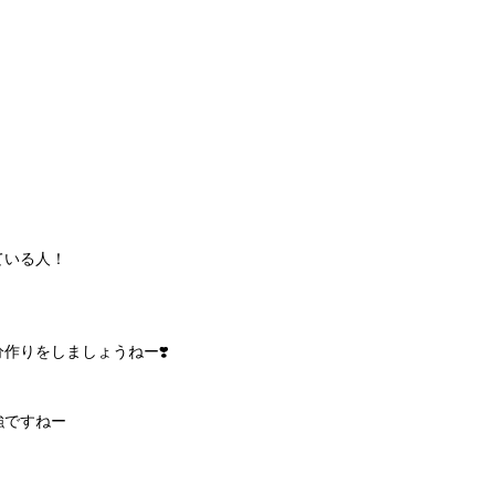
ている人！
作りをしましょうねー❣️
強ですねー