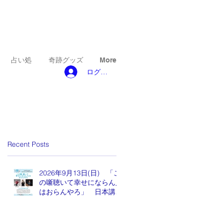
占い処
奇跡グッズ
More
ログイン
Recent Posts
2026年9月13日(日) 「こ
の噺聴いて幸せにならん人
はおらんやろ」 日本講演
新聞 魂の編集長 水谷も
りひと氏