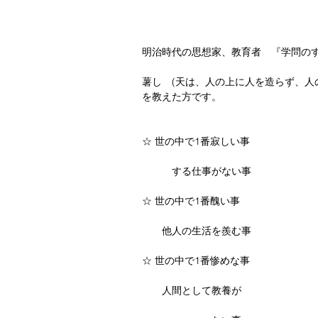
明治時代の思想家、教育者　『学問の
薯し　(天は、人の上に人を造らず、人
を教えた方です。　　
☆ 世の中で1番寂しい事
　　　する仕事がない事
☆ 世の中で1番醜い事
　　他人の生活を羨む事
☆ 世の中で1番惨めな事
　　人間として教養が