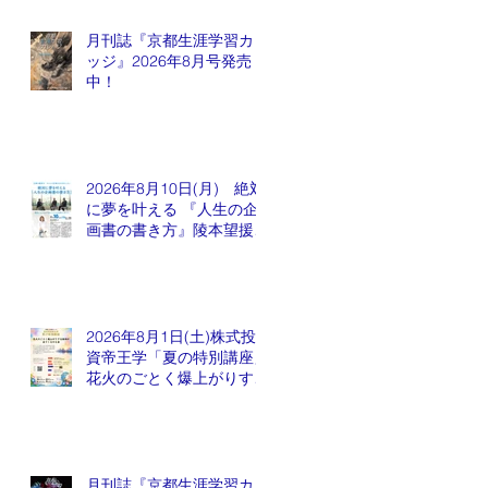
月刊誌『京都生涯学習カレ
ッジ』2026年8月号発売
中！
2026年8月10日(月) 絶対
に夢を叶える 『人生の企
画書の書き方』陵本望援先
生
2026年8月1日(土)株式投
資帝王学「夏の特別講座」
花火のごとく爆上がりする
銘柄が出てくるかも会
月刊誌『京都生涯学習カレ