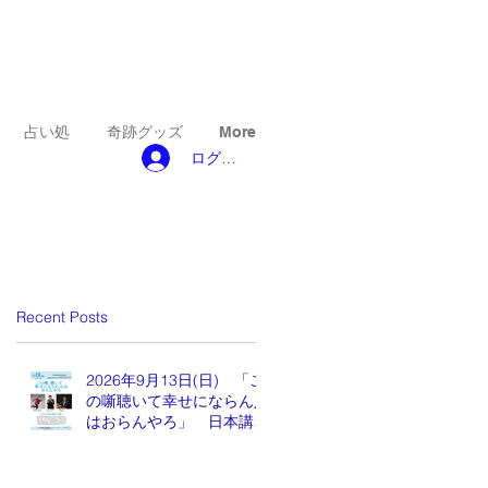
占い処
奇跡グッズ
More
ログイン
Recent Posts
2026年9月13日(日) 「こ
の噺聴いて幸せにならん人
はおらんやろ」 日本講演
新聞 魂の編集長 水谷も
りひと氏