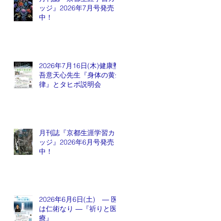
ッジ』2026年7月号発売
中！
2026年7月16日(木)健康塾
吾意天心先生『身体の黄金
律』とタヒボ説明会
月刊誌『京都生涯学習カレ
ッジ』2026年6月号発売
中！
2026年6月6日(土) ― 医
は仁術なり ―『祈りと医
療』