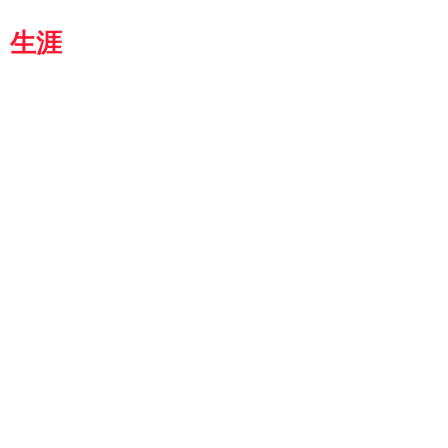
都
生涯
学習カレッジ
8364
京都市伏見区 竜馬通り中央
生涯学習カレッジ
4-4159:TEL
4-4191:FAX