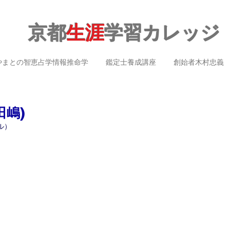
京都
生涯
学習カレッジ
やまとの智恵占学情報推命学
鑑定士養成講座
創始者木村忠義
田嶋)
ル）