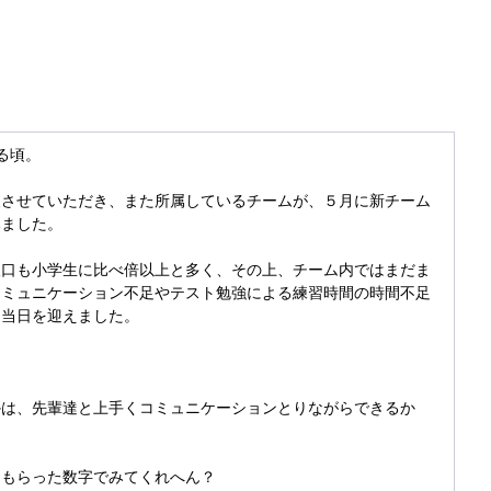
る頃。
級させていただき、また所属しているチームが、５月に新チーム
みました。
人口も小学生に比べ倍以上と多く、その上、チーム内ではまだま
コミュニケーション不足やテスト勉強による練習時間の時間不足
、当日を迎えました。
かは、先輩達と上手くコミュニケーションとりながらできるか
てもらった数字でみてくれへん？