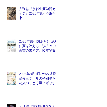
月刊誌『京都生涯学習カレ
ッジ』2026年8月号発売
中！
2026年8月10日(月) 絶対
に夢を叶える 『人生の企
画書の書き方』陵本望援先
生
2026年8月1日(土)株式投
資帝王学「夏の特別講座」
花火のごとく爆上がりする
銘柄が出てくるかも会
月刊誌『京都生涯学習カレ