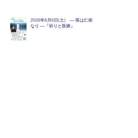
2026年6月6日(土) ― 医は仁術
なり ―『祈りと医療』
月刊誌『京都生涯学習カレッジ』
2026年5月号発売中！
毎週金曜日『情報推命学ラジオ』
放送中！