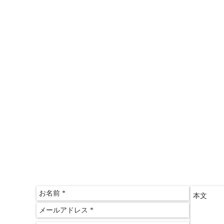
＞こどもと親のスズメの学校
＞情報推命学「おもしろ講座」
＞三木文佑のやさしい経済教室
＞山田ゆみこのおしゃれサロン
〒612-
京都府
​京都
075-60
075-60