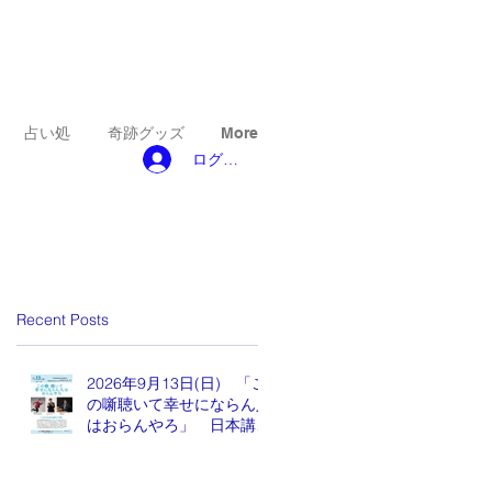
占い処
奇跡グッズ
More
ログイン
Recent Posts
2026年9月13日(日) 「こ
の噺聴いて幸せにならん人
はおらんやろ」 日本講演
新聞 魂の編集長 水谷も
りひと氏