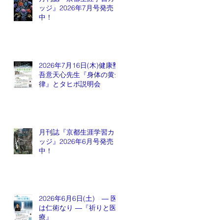
ッジ』2026年7月号発売
中！
2026年7月16日(木)健康塾
吾意天心先生『身体の黄金
律』とタヒボ説明会
月刊誌『京都生涯学習カレ
ッジ』2026年6月号発売
中！
2026年6月6日(土) ― 医
は仁術なり ―『祈りと医
療』