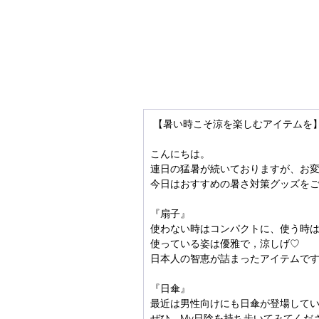
 【暑い時こそ涼を楽しむアイテムを
こんにちは。
連日の猛暑が続いておりますが、お
今日はおすすめの暑さ対策グッズを
『扇子』
使わない時はコンパクトに、使う時
使っている姿は優雅で，涼しげ♡
日本人の智恵が詰まったアイテムで
『日傘』
最近は男性向けにも日傘が登場して
ぜひ、My日陰を持ち歩いてみてくだ