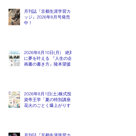
月刊誌『京都生涯学習カレ
ッジ』2026年8月号発売
中！
2026年8月10日(月) 絶対
に夢を叶える 『人生の企
画書の書き方』陵本望援先
生
2026年8月1日(土)株式投
資帝王学「夏の特別講座」
花火のごとく爆上がりする
銘柄が出てくるかも会
月刊誌『京都生涯学習カレ