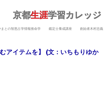
京都
生涯
学習カレッジ
やまとの智恵占学情報推命学
鑑定士養成講座
創始者木村忠義
むアイテムを】 (文：いちもりゆか
）