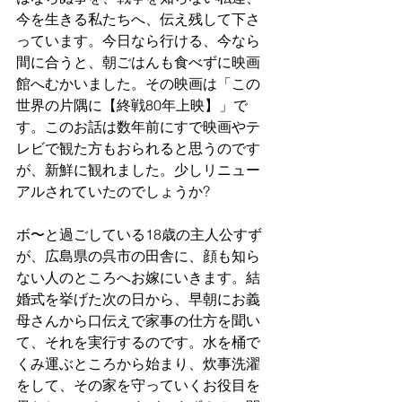
今を生きる私たちへ、伝え残して下さ
っています。今日なら行ける、今なら
間に合うと、朝ごはんも食べずに映画
館へむかいました。その映画は「この
世界の片隅に【終戦80年上映】」で
す。このお話は数年前にすで映画やテ
レビで観た方もおられると思うのです
が、新鮮に観れました。少しリニュー
アルされていたのでしょうか?
ボ〜と過ごしている18歳の主人公すず
が、広島県の呉市の田舎に、顔も知ら
ない人のところへお嫁にいきます。結
婚式を挙げた次の日から、早朝にお義
母さんから口伝えで家事の仕方を聞い
て、それを実行するのです。水を桶で
くみ運ぶところから始まり、炊事洗濯
をして、その家を守っていくお役目を