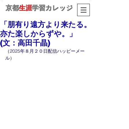
京都
生涯
学習カレッジ
「朋有り遠方より来たる。
亦た楽しからずや。」
(文：高田千晶)
（2025年８月２０日配信ハッピーメー
ル）