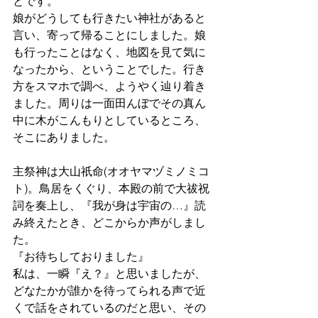
とです。
娘がどうしても行きたい神社があると
言い、寄って帰ることにしました。娘
も行ったことはなく、地図を見て気に
なったから、ということでした。行き
方をスマホで調べ、ようやく辿り着き
ました。周りは一面田んぼでその真ん
中に木がこんもりとしているところ、
そこにありました。
主祭神は大山祇命(オオヤマヅミノミコ
ト)。鳥居をくぐり、本殿の前で大祓祝
詞を奏上し、『我が身は宇宙の…』読
み終えたとき、どこからか声がしまし
た。
『お待ちしておりました』
私は、一瞬『え？』と思いましたが、
どなたかが誰かを待ってられる声で近
くで話をされているのだと思い、その