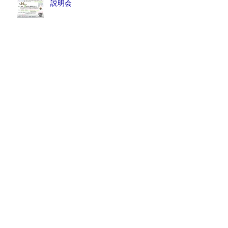
説明会
月刊誌『京都生涯学習カレッジ』
2026年6月号発売中！
2026年6月6日(土) ― 医は仁術
なり ―『祈りと医療』
月刊誌『京都生涯学習カレッジ』