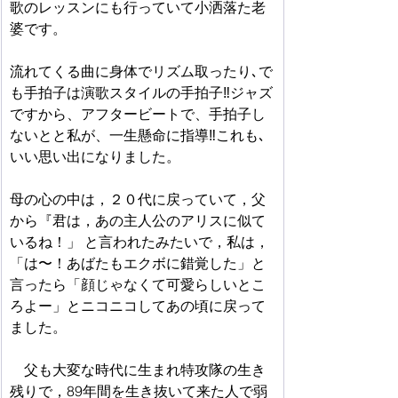
歌のレッスンにも行っていて小洒落た老
婆です。　
流れてくる曲に身体でリズム取ったり､で
も手拍子は演歌スタイルの手拍子‼️ジャズ
ですから、アフタービートで、手拍子し
ないとと私が、一生懸命に指導‼️これも､
いい思い出になりました。　
母の心の中は，２０代に戻っていて，父
から『君は，あの主人公のアリスに似て
いるね！」 と言われたみたいで，私は，
「は〜！あばたもエクボに錯覚した」と
言ったら「顔じゃなくて可愛らしいとこ
ろよー」とニコニコしてあの頃に戻って
ました。
　父も大変な時代に生まれ特攻隊の生き
残りで，89年間を生き抜いて来た人で弱