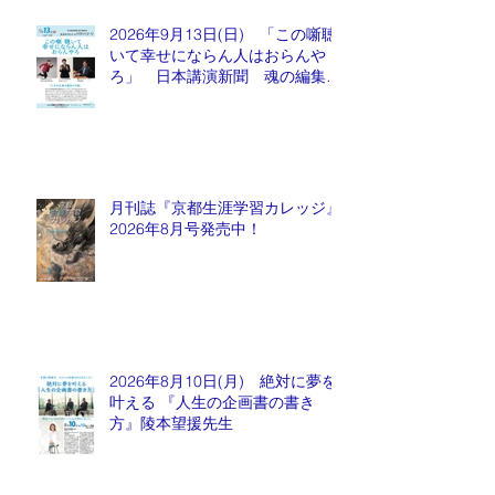
2026年9月13日(日) 「この噺聴
いて幸せにならん人はおらんや
ろ」 日本講演新聞 魂の編集
長 水谷もりひと氏
月刊誌『京都生涯学習カレッジ』
2026年8月号発売中！
2026年8月10日(月) 絶対に夢を
叶える 『人生の企画書の書き
方』陵本望援先生